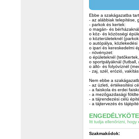
Ebbe a szakágazatba tart
- az alábbiak telepítése,
- parkok és kertek:
o magán- és bérházakná
o köz- és közösségi épüle
o közterületeknél (parkok,
o autópálya, közlekedési p
o ipari és kereskedelmi é
- növényzet:
o épületeknél (tetőkertek,
o sportpályáknál (futball
o álló- és folyóvíznél (m
- zaj, szél, erózió, vakít
Nem ebbe a szakágazatba
- az üzleti, értékesítési
- a faiskola és erdei faisk
- a mezőgazdasági földte
- a tájrendezési célú épít
- a tájtervezés és tájépí
ENGEDÉLYKÖTEL
Itt tudja ellenőrizni, ho
Szakmakódok: