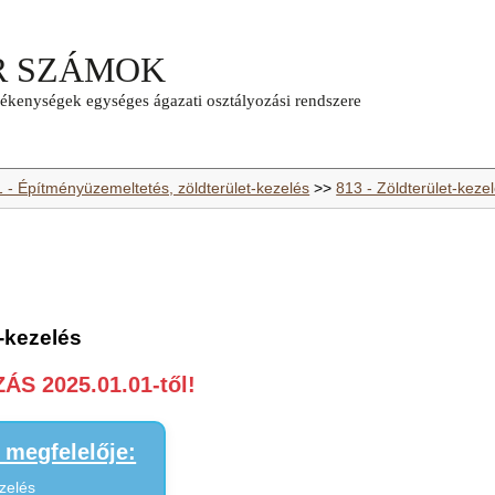
1 - Építményüzemeltetés, zöldterület-kezelés
>>
813 - Zöldterület-keze
t-kezelés
S 2025.01.01-től!
megfelelője:
ezelés