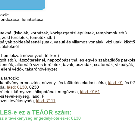
ozik:
 gondozása, fenntartása:
l
teknél (iskolák, kórházak, közigazgatási épületek, templomok stb.)
 zöld területek, temetők stb.)
ályák zöldesítésénél (utak, vasúti és villamos vonalak, vízi utak, kikötő
pületeknél
 homlokzati növényzet, télikert)
, golf stb.), játszótereknél, napozópázsitnál és egyéb szabadidős parkok
edencék, alternáló vizes területek, tavak, uszodák, csatornák, vízpályák
ás elleni védő-, takarónövényzet
 tartozik:
 célú növénytermesztés, növény- és faültetés eladási célra,
lásd: 01
és 0
ola,
lásd: 0130
, 0230
rületek környezeti állapotának megóvása,
lásd: 0161
ési tevékenység, lásd: F
tészeti tevékenység,
lásd: 7111
ES-e ez a TEÁOR szám:
gy ez a tevékenység engedélyköteles-e: 8130