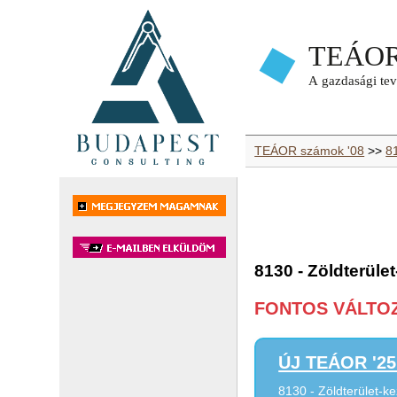
TEÁOR számok '08
>>
8
8130 - Zöldterüle
FONTOS VÁLTOZÁ
ÚJ TEÁOR '25 
8130 - Zöldterület-k