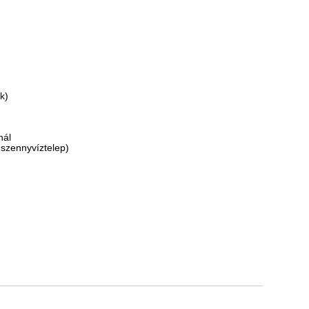
k)
nál
, szennyvíztelep)
2