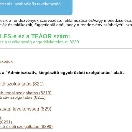
oztatás, szabadidős tevékenység
ozik a rendezvények szervezése, reklámozása és/vagy menedzselése, mi
ák és találkozók, függetlenül attól, hogy a rendezvény színhelyéül sz
ES-e ez a TEÁOR szám:
gy ez a tevékenység engedélyköteles-e: 8230
makódok
"Adminisztratív, kiegészítő egyéb üzleti szolgáltatás" alatt:
ítő szolgáltatás (821)
 irodai szolgáltatás (8219)
ratív szolgáltatás (8211)
asági tevékenység (829)
)
 (8291)
tő üzleti szolgáltatás (8299)