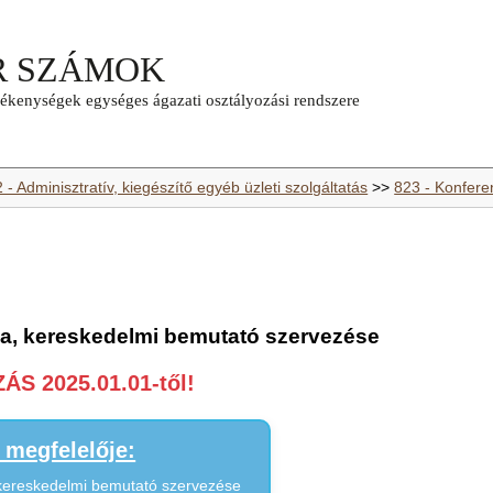
 - Adminisztratív, kiegészítő egyéb üzleti szolgáltatás
>>
823 - Konfere
ia, kereskedelmi bemutató szervezése
S 2025.01.01-től!
megfelelője:
 kereskedelmi bemutató szervezése