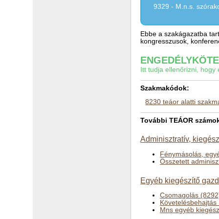
9329 - M.n.s. szórak
Ebbe a szakágazatba tart
kongresszusok, konferenci
ENGEDÉLYKÖTEL
Itt tudja ellenőrizni, ho
Szakmakódok:
8230 teáor alatti szak
További TEÁOR számok a 
Adminisztratív, kiegész
Fénymásolás, egyéb
Összetett adminiszt
Egyéb kiegészítő gazd
Csomagolás (8292
Követelésbehajtás
Mns egyéb kiegészí