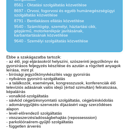
8561 - Oktatási szolgáltatás közvetítése
8697 - Orvosi, fogorvosi és egyéb humánegészségügyi
szolgáltatás közvetítése
8791 - Bentlakásos ellátás közvetítése
9540 - Számítógép, személyi, háztartási cikk,
gépjármű, motorkerékpár javításának,
karbantartásának közvetítése
9640 - Személyi szolgáltatás közvetítése
Ebbe a szakágazatba tartozik:
- az élő, jogi eljárásokról helyszíni, szószerinti jegyzőkönyv és
gyorsírásos feljegyzés készítése és azután a rögzített anyagok
leírása, mint pl.
- bírósági jegyzőkönyvkészítés vagy gyorsírás
- nyilvános gyorsíró-szolgáltatás
- a találkozók, események, kongresszusok, konferenciák élő
televíziós adásának valós idejű (értsd szimultán) feliratozása,
képaláírás
- vonalkód-szolgáltatás
- sávkód cégjelzésnyomtató szolgáltatás, cégjelzéskódolás
- adománygyűjtés-szervezés díjazásért vagy szerződéses
alapon
- levél-előrendező szolgáltatás
- visszaszerzés/adósságbehajtás (repossesssion)
- parkolóóraérem-gyűjtő szolgáltatás
- független árverés