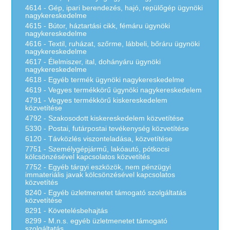
4614 - Gép, ipari berendezés, hajó, repülőgép ügynöki
nagykereskedelme
4615 - Bútor, háztartási cikk, fémáru ügynöki
nagykereskedelme
4616 - Textil, ruházat, szőrme, lábbeli, bőráru ügynöki
nagykereskedelme
4617 - Élelmiszer, ital, dohányáru ügynöki
nagykereskedelme
4618 - Egyéb termék ügynöki nagykereskedelme
4619 - Vegyes termékkörű ügynöki nagykereskedelem
4791 - Vegyes termékkörű kiskereskedelem
közvetítése
4792 - Szakosodott kiskereskedelem közvetítése
5330 - Postai, futárpostai tevékenység közvetítése
6120 - Távközlés viszonteladása, közvetítése
7751 - Személygépjármű, lakóautó, pótkocsi
kölcsönzésével kapcsolatos közvetítés
7752 - Egyéb tárgyi eszközök, nem pénzügyi
immateriális javak kölcsönzésével kapcsolatos
közvetítés
8240 - Egyéb üzletmenetet támogató szolgáltatás
közvetítése
8291 - Követelésbehajtás
8299 - M.n.s. egyéb üzletmenetet támogató
szolgáltatás