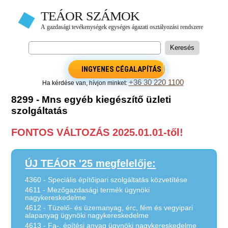
INGYENES CÉGALAPÍTÁS
+36 30 220 1100
Ha kérdése van, hívjon minket:
8299 - Mns egyéb kiegészítő üzleti
szolgáltatás
FONTOS VÁLTOZÁS 2025.01.01-től!
ÚJ TEÁOR '25 megfelelője:
4360 - Speciális építőipari szolgáltatás közvetítése
4611 - Mezőgazdasági termék ügynöki
nagykereskedelme
4612 - Tüzelő- és üzemanyag, érc, fém és vegyipari
alapanyag ügynöki nagykereskedelme
4613 - Fa-, építési anyag ügynöki nagykereskedelme