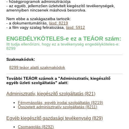
- hűségprogramok adminisztrációja
- az egyéb, jellemzően üzletvitelt kiegészítő tevékenységek,
amennyiben nincsenek máshová besorolva.
Nem ebbe a szakágazatba tartozik:
- a dokumentumátírás,
lásd: 8219
- a film vagy szalag feliratozása,
lásd: 5912
ENGEDÉLYKÖTELES-e ez a TEÁOR szám:
Itt tudja ellenőrizni, hogy ez a tevékenység engedélyköteles-e:
8299
Szakmakódok:
8299 teáor alatti szakmakódok
További TEÁOR számok a "Adminisztratív, kiegészítő
egyéb üzleti szolgáltatás" alatt:
Adminisztratív, kiegészítő szolgáltatás (821)
Fénymásolás, egyéb irodai szolgáltatás (8219)
Összetett adminisztratív szolgáltatás (8211)
Egyéb kiegészítő gazdasági tevékenység (829)
Csomagolás (8292)