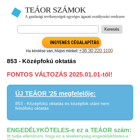
INGYENES CÉGALAPÍTÁS
+36 30 220 1100
Ha kérdése van, hívjon minket:
853 - Középfokú oktatás
FONTOS VÁLTOZÁS 2025.01.01-től!
ÚJ TEÁOR '25 megfelelője:
853 - Középfokú oktatás és középfok utáni nem
felsőfokú oktatás
ENGEDÉLYKÖTELES-e ez a TEÁOR szám:
Itt tudja ellenőrizni, hogy ez a tevékenység engedélyköteles-e: