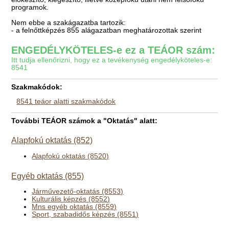
programok.
Nem ebbe a szakágazatba tartozik:
- a felnőttképzés 855 alágazatban meghatározottak szerint
ENGEDÉLYKÖTELES-e ez a TEÁOR szám:
Itt tudja ellenőrizni, hogy ez a tevékenység engedélyköteles-e:
8541
Szakmakódok:
8541 teáor alatti szakmakódok
További TEÁOR számok a "Oktatás" alatt:
Alapfokú oktatás (852)
Alapfokú oktatás (8520)
Egyéb oktatás (855)
Járművezető-oktatás (8553)
Kulturális képzés (8552)
Mns egyéb oktatás (8559)
Sport, szabadidős képzés (8551)