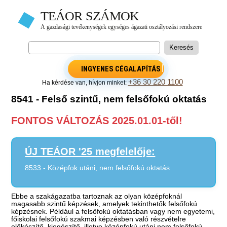
INGYENES CÉGALAPÍTÁS
+36 30 220 1100
Ha kérdése van, hívjon minket:
8541 - Felső szintű, nem felsőfokú oktatás
FONTOS VÁLTOZÁS 2025.01.01-től!
ÚJ TEÁOR '25 megfelelője:
8533 - Középfok utáni, nem felsőfokú oktatás
Ebbe a szakágazatba tartoznak az olyan középfoknál
magasabb szintű képzések, amelyek tekinthetők felsőfokú
képzésnek. Például a felsőfokú oktatásban vagy nem egyetemi,
főiskolai felsőfokú szakmai képzésben való részvételre
előkészítő, kiegészítő, illetve középfokú utáni nem felsőfokú