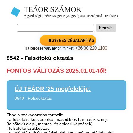
INGYENES CÉGALAPÍTÁS
+36 30 220 1100
Ha kérdése van, hívjon minket:
8542 - Felsőfokú oktatás
FONTOS VÁLTOZÁS 2025.01.01-től!
ÚJ TEÁOR '25 megfelelője:
8540 - Felsőoktatás
Ebbe a szakágazatba tartozik:
- a felsőfokú képzés első, második és harmadik szintje
(felsőfokú alap-, mester- és doktori képzések)
- felsőfokú szakképzés
- az előadó-művészet felsőfokú végzetséget adó képzése