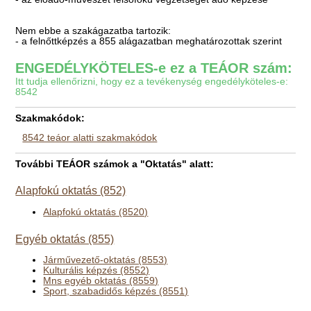
Nem ebbe a szakágazatba tartozik:
- a felnőttképzés a 855 alágazatban meghatározottak szerint
ENGEDÉLYKÖTELES-e ez a TEÁOR szám:
Itt tudja ellenőrizni, hogy ez a tevékenység engedélyköteles-e:
8542
Szakmakódok:
8542 teáor alatti szakmakódok
További TEÁOR számok a "Oktatás" alatt:
Alapfokú oktatás (852)
Alapfokú oktatás (8520)
Egyéb oktatás (855)
Járművezető-oktatás (8553)
Kulturális képzés (8552)
Mns egyéb oktatás (8559)
Sport, szabadidős képzés (8551)