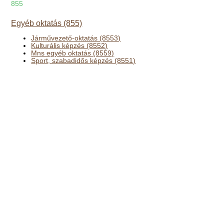
855
Egyéb oktatás (855)
Járművezető-oktatás (8553)
Kulturális képzés (8552)
Mns egyéb oktatás (8559)
Sport, szabadidős képzés (8551)