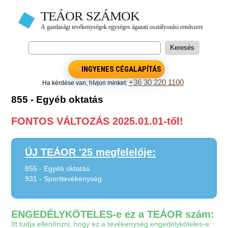
INGYENES CÉGALAPÍTÁS
+36 30 220 1100
Ha kérdése van, hívjon minket:
855 - Egyéb oktatás
FONTOS VÁLTOZÁS 2025.01.01-től!
ÚJ TEÁOR '25 megfelelője:
855 - Egyéb oktatás
931 - Sporttevékenység
ENGEDÉLYKÖTELES-e ez a TEÁOR szám:
Itt tudja ellenőrizni, hogy ez a tevékenység engedélyköteles-e: