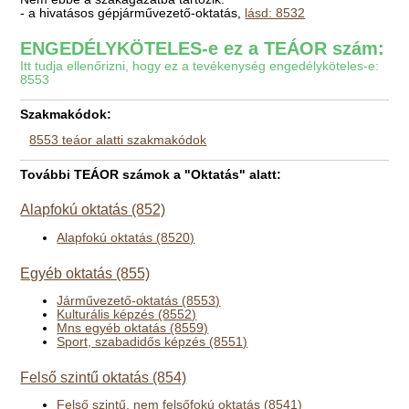
- a hivatásos gépjárművezető-oktatás,
lásd: 8532
ENGEDÉLYKÖTELES-e ez a TEÁOR szám:
Itt tudja ellenőrizni, hogy ez a tevékenység engedélyköteles-e:
8553
Szakmakódok:
8553 teáor alatti szakmakódok
További TEÁOR számok a "Oktatás" alatt:
Alapfokú oktatás (852)
Alapfokú oktatás (8520)
Egyéb oktatás (855)
Járművezető-oktatás (8553)
Kulturális képzés (8552)
Mns egyéb oktatás (8559)
Sport, szabadidős képzés (8551)
Felső szintű oktatás (854)
Felső szintű, nem felsőfokú oktatás (8541)