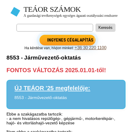
INGYENES CÉGALAPÍTÁS
+36 30 220 1100
Ha kérdése van, hívjon minket:
8553 - Járművezető-oktatás
FONTOS VÁLTOZÁS 2025.01.01-től!
ÚJ TEÁOR '25 megfelelője:
8553 - Járművezető-oktatás
Ebbe a szakágazatba tartozik:
- a nem hivatásos repülőgép-, gépjármű-, motorkerékpár-,
hajó- és vitorláshajó-vezető képzése
Nem ebbe a szakágazatba tartozik: