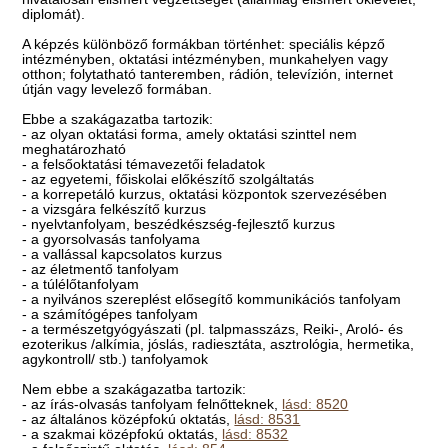
diplomát).
A képzés különböző formákban történhet: speciális képző
intézményben, oktatási intézményben, munkahelyen vagy
otthon; folytatható tanteremben, rádión, televízión, internet
útján vagy levelező formában.
Ebbe a szakágazatba tartozik:
- az olyan oktatási forma, amely oktatási szinttel nem
meghatározható
- a felsőoktatási témavezetői feladatok
- az egyetemi, főiskolai előkészítő szolgáltatás
- a korrepetáló kurzus, oktatási központok szervezésében
- a vizsgára felkészítő kurzus
- nyelvtanfolyam, beszédkészség-fejlesztő kurzus
- a gyorsolvasás tanfolyama
- a vallással kapcsolatos kurzus
- az életmentő tanfolyam
- a túlélőtanfolyam
- a nyilvános szereplést elősegítő kommunikációs tanfolyam
- a számítógépes tanfolyam
- a természetgyógyászati (pl. talpmasszázs, Reiki-, Aroló- és
ezoterikus /alkímia, jóslás, radiesztáta, asztrológia, hermetika,
agykontroll/ stb.) tanfolyamok
Nem ebbe a szakágazatba tartozik:
- az írás-olvasás tanfolyam felnőtteknek,
lásd: 8520
- az általános középfokú oktatás,
lásd: 8531
- a szakmai középfokú oktatás,
lásd: 8532