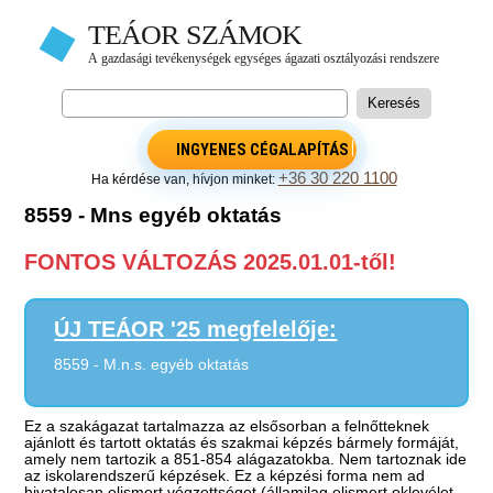
INGYENES CÉGALAPÍTÁS
+36 30 220 1100
Ha kérdése van, hívjon minket:
8559 - Mns egyéb oktatás
FONTOS VÁLTOZÁS 2025.01.01-től!
ÚJ TEÁOR '25 megfelelője:
8559 - M.n.s. egyéb oktatás
Ez a szakágazat tartalmazza az elsősorban a felnőtteknek
ajánlott és tartott oktatás és szakmai képzés bármely formáját,
amely nem tartozik a 851-854 alágazatokba. Nem tartoznak ide
az iskolarendszerű képzések. Ez a képzési forma nem ad
hivatalosan elismert végzettséget (államilag elismert oklevélet,