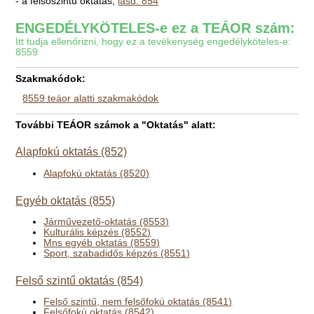
- a felsőszintű oktatás,
lásd: 854
ENGEDÉLYKÖTELES-e ez a TEÁOR szám:
Itt tudja ellenőrizni, hogy ez a tevékenység engedélyköteles-e:
8559
Szakmakódok:
8559 teáor alatti szakmakódok
További TEÁOR számok a "Oktatás" alatt:
Alapfokú oktatás (852)
Alapfokú oktatás (8520)
Egyéb oktatás (855)
Járművezető-oktatás (8553)
Kulturális képzés (8552)
Mns egyéb oktatás (8559)
Sport, szabadidős képzés (8551)
Felső szintű oktatás (854)
Felső szintű, nem felsőfokú oktatás (8541)
Felsőfokú oktatás (8542)