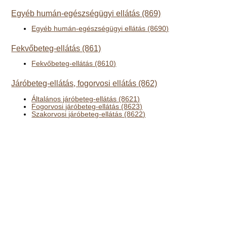
Egyéb humán-egészségügyi ellátás (869)
Egyéb humán-egészségügyi ellátás (8690)
Fekvőbeteg-ellátás (861)
Fekvőbeteg-ellátás (8610)
Járóbeteg-ellátás, fogorvosi ellátás (862)
Általános járóbeteg-ellátás (8621)
Fogorvosi járóbeteg-ellátás (8623)
Szakorvosi járóbeteg-ellátás (8622)