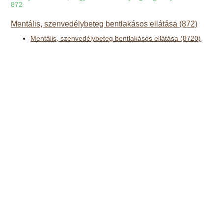
872
Mentális, szenvedélybeteg bentlakásos ellátása (872)
Mentális, szenvedélybeteg bentlakásos ellátása (8720)