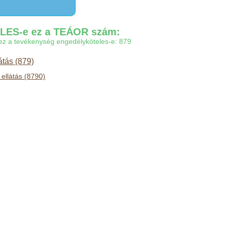
ES-e ez a TEÁOR szám:
gy ez a tevékenység engedélyköteles-e: 879
átás (879)
ellátás (8790)