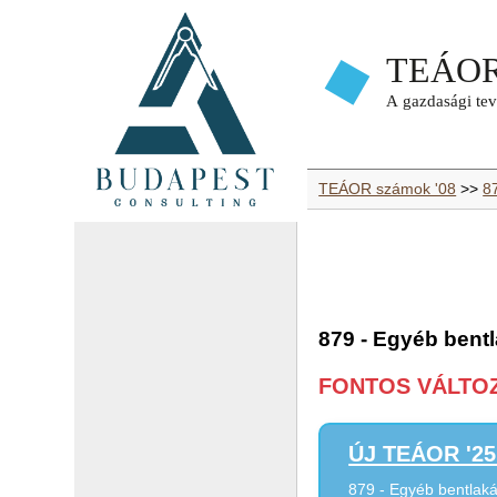
TEÁOR számok '08
>>
8
879 - Egyéb bentl
FONTOS VÁLTOZÁ
ÚJ TEÁOR '25 
879 - Egyéb bentlaká