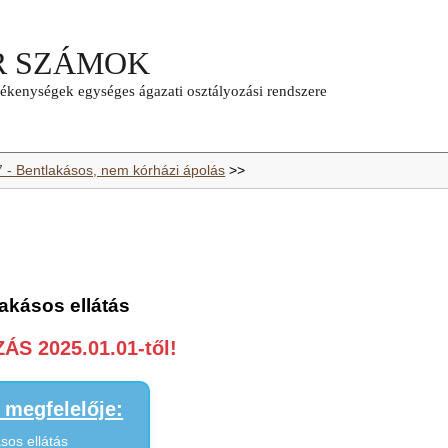
7 - Bentlakásos, nem kórházi ápolás
>>
akásos ellátás
S 2025.01.01-től!
megfelelője:
sos ellátás