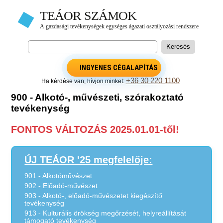
INGYENES CÉGALAPÍTÁS
+36 30 220 1100
Ha kérdése van, hívjon minket:
900 - Alkotó-, művészeti, szórakoztató
tevékenység
FONTOS VÁLTOZÁS 2025.01.01-től!
ÚJ TEÁOR '25 megfelelője:
901 - Alkotóművészet
902 - Előadó-művészet
903 - Alkotó-, előadó-művészetet kiegészítő
tevékenység
913 - Kulturális örökség megőrzését, helyreállítását
támogató tevékenység