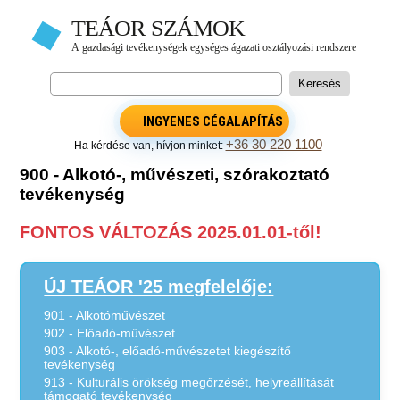
INGYENES CÉGALAPÍTÁS
+36 30 220 1100
Ha kérdése van, hívjon minket:
900 - Alkotó-, művészeti, szórakoztató
tevékenység
FONTOS VÁLTOZÁS 2025.01.01-től!
ÚJ TEÁOR '25 megfelelője:
901 - Alkotóművészet
902 - Előadó-művészet
903 - Alkotó-, előadó-művészetet kiegészítő
tevékenység
913 - Kulturális örökség megőrzését, helyreállítását
támogató tevékenység