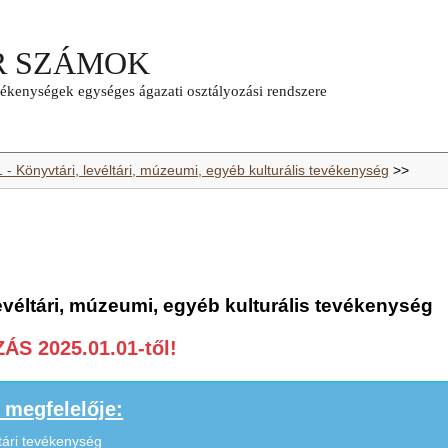
 - Könyvtári, levéltári, múzeumi, egyéb kulturális tevékenység
>>
levéltári, múzeumi, egyéb kulturális tevékenység
S 2025.01.01-től!
megfelelője:
ltári tevékenység