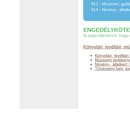
912 - Múzeumi, gyűjt
914 - Növény-, állat
ENGEDÉLYKÖTEL
Itt tudja ellenőrizni, ho
Könyvtári, levéltári, 
Könyvtári, levéltár
Múzeumi tevékeny
Növény-, állatkert
Történelmi hely, é