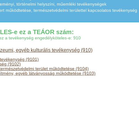
eményi, történelmi helyszíni, műemléki tevékenységek
kert működtetése, természetvédelmi területtel kapcsolatos tevékenység
ES-e ez a TEÁOR szám:
gy ez a tevékenység engedélyköteles-e: 910
múzeumi, egyéb kulturális tevékenység (910)
i tevékenység (9101)
ség (9102)
, természetvédelmi terület működtetése (9104)
pítmény, egyéb látványosság működtetése (9103)