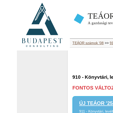
TEÁOR számok '08
>>
91
910 - Könyvtári, 
FONTOS VÁLTOZÁ
ÚJ TEÁOR '25 
911 - Könyvtári, levé