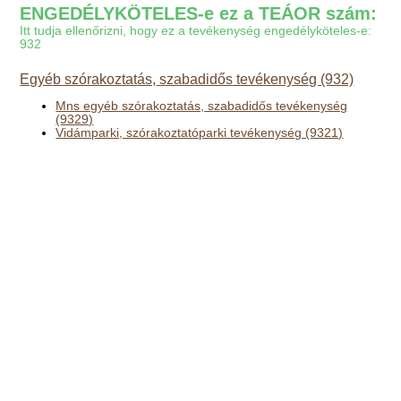
ENGEDÉLYKÖTELES-e ez a TEÁOR szám:
Itt tudja ellenőrizni, hogy ez a tevékenység engedélyköteles-e:
932
Egyéb szórakoztatás, szabadidős tevékenység (932)
Mns egyéb szórakoztatás, szabadidős tevékenység
(9329)
Vidámparki, szórakoztatóparki tevékenység (9321)