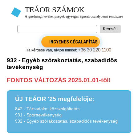
INGYENES CÉGALAPÍTÁS
+36 30 220 1100
Ha kérdése van, hívjon minket:
932 - Egyéb szórakoztatás, szabadidős
tevékenység
FONTOS VÁLTOZÁS 2025.01.01-től!
ÚJ TEÁOR '25 megfelelője:
842 - Társadalmi közszolgáltatás
931 - Sporttevékenység
932 - Egyéb szórakoztatás, szabadidős tevékenység