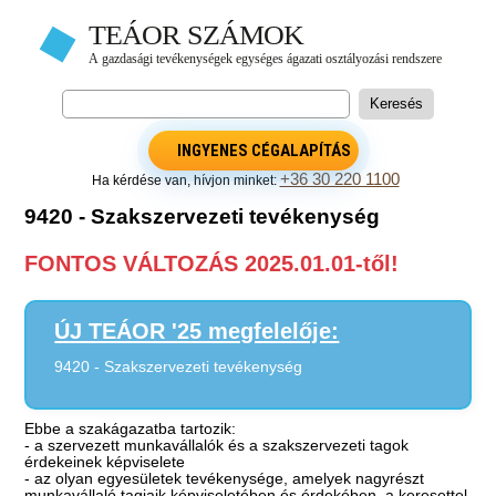
INGYENES CÉGALAPÍTÁS
+36 30 220 1100
Ha kérdése van, hívjon minket:
9420 - Szakszervezeti tevékenység
FONTOS VÁLTOZÁS 2025.01.01-től!
ÚJ TEÁOR '25 megfelelője:
9420 - Szakszervezeti tevékenység
Ebbe a szakágazatba tartozik:
- a szervezett munkavállalók és a szakszervezeti tagok
érdekeinek képviselete
- az olyan egyesületek tevékenysége, amelyek nagyrészt
munkavállaló tagjaik képviseletében és érdekében, a keresettel