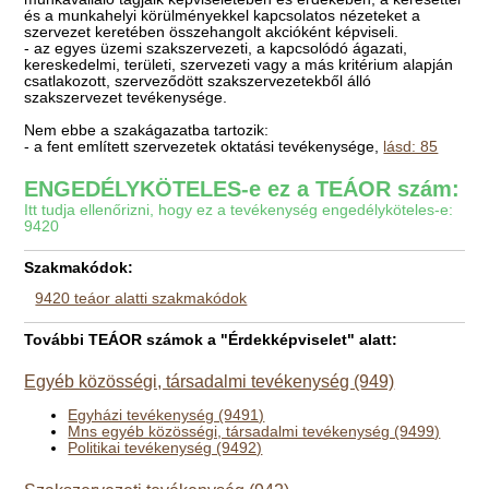
és a munkahelyi körülményekkel kapcsolatos nézeteket a
szervezet keretében összehangolt akcióként képviseli.
- az egyes üzemi szakszervezeti, a kapcsolódó ágazati,
kereskedelmi, területi, szervezeti vagy a más kritérium alapján
csatlakozott, szerveződött szakszervezetekből álló
szakszervezet tevékenysége.
Nem ebbe a szakágazatba tartozik:
- a fent említett szervezetek oktatási tevékenysége,
lásd: 85
ENGEDÉLYKÖTELES-e ez a TEÁOR szám:
Itt tudja ellenőrizni, hogy ez a tevékenység engedélyköteles-e:
9420
Szakmakódok:
9420 teáor alatti szakmakódok
További TEÁOR számok a "Érdekképviselet" alatt:
Egyéb közösségi, társadalmi tevékenység (949)
Egyházi tevékenység (9491)
Mns egyéb közösségi, társadalmi tevékenység (9499)
Politikai tevékenység (9492)