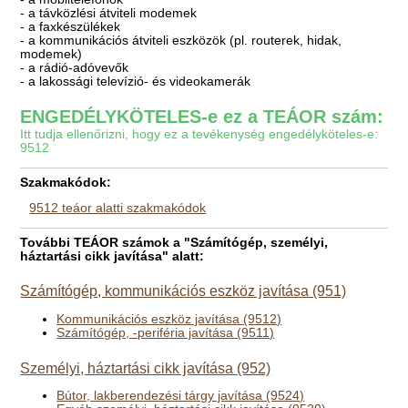
- a távközlési átviteli modemek
- a faxkészülékek
- a kommunikációs átviteli eszközök (pl. routerek, hidak,
modemek)
- a rádió-adóvevők
- a lakossági televízió- és videokamerák
ENGEDÉLYKÖTELES-e ez a TEÁOR szám:
Itt tudja ellenőrizni, hogy ez a tevékenység engedélyköteles-e:
9512
Szakmakódok:
9512 teáor alatti szakmakódok
További TEÁOR számok a "Számítógép, személyi,
háztartási cikk javítása" alatt:
Számítógép, kommunikációs eszköz javítása (951)
Kommunikációs eszköz javítása (9512)
Számítógép, -periféria javítása (9511)
Személyi, háztartási cikk javítása (952)
Bútor, lakberendezési tárgy javítása (9524)