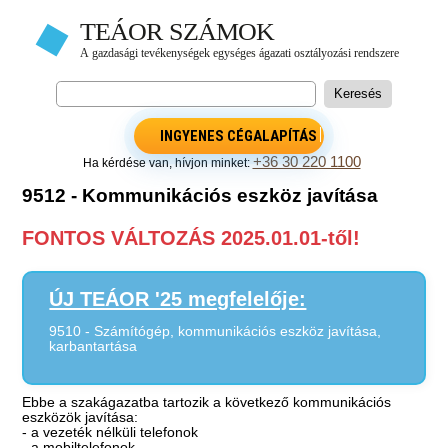
INGYENES CÉGALAPÍTÁS
+36 30 220 1100
Ha kérdése van, hívjon minket:
9512 - Kommunikációs eszköz javítása
FONTOS VÁLTOZÁS 2025.01.01-től!
ÚJ TEÁOR '25 megfelelője:
9510 - Számítógép, kommunikációs eszköz javítása,
karbantartása
Ebbe a szakágazatba tartozik a következő kommunikációs
eszközök javítása:
- a vezeték nélküli telefonok
- a mobiltelefonok