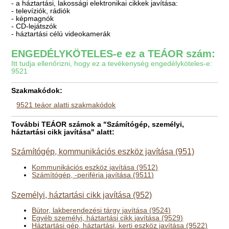
- a háztartási, lakossági elektronikai cikkek javítása:
- televíziók, rádiók
- képmagnók
- CD-lejátszók
- háztartási célú videokamerák
ENGEDÉLYKÖTELES-e ez a TEÁOR szám:
Itt tudja ellenőrizni, hogy ez a tevékenység engedélyköteles-e:
9521
Szakmakódok:
9521 teáor alatti szakmakódok
További TEÁOR számok a "Számítógép, személyi,
háztartási cikk javítása" alatt:
Számítógép, kommunikációs eszköz javítása (951)
Kommunikációs eszköz javítása (9512)
Számítógép, -periféria javítása (9511)
Személyi, háztartási cikk javítása (952)
Bútor, lakberendezési tárgy javítása (9524)
Egyéb személyi, háztartási cikk javítása (9529)
Háztartási gép, háztartási, kerti eszköz javítása (9522)