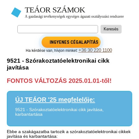
INGYENES CÉGALAPÍTÁS
+36 30 220 1100
Ha kérdése van, hívjon minket:
9521 - Szórakoztatóelektronikai cikk
javítása
FONTOS VÁLTOZÁS 2025.01.01-től!
ÚJ TEÁOR '25 megfelelője:
9521 - Szórakoztatóelektronikai cikk javítása,
karbantartása
Ebbe a szakágazatba tartozik a szórakoztatóelektronikai cikkek
javítása és karbantartása: