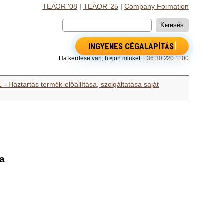
TEÁOR '08
|
TEÁOR '25
|
Company Formation
INGYENES CÉGALAPÍTÁS
Ha kérdése van, hívjon minket:
+36 30 220 1100
 - Háztartás termék-előállítása, szolgáltatása saját
ra