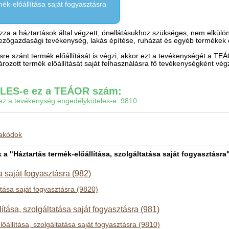
ék-előállítása saját fogyasztásra
za a háztartások által végzett, önellátásukhoz szükséges, nem elkülöní
ezőgazdasági tevékenység, lakás építése, ruházat és egyéb termékek el
sre szánt termék előállítását is végzi, akkor ezt a tevékenységét a TEÁ
zott termék előállítását saját felhasználásra fő tevékenységként végz
ES-e ez a TEÁOR szám:
gy ez a tevékenység engedélyköteles-e: 9810
makódok
"Háztartás termék-előállítása, szolgáltatása saját fogyasztásra" 
a saját fogyasztásra (982)
atása saját fogyasztásra (9820)
ítása, szolgáltatása saját fogyasztásra (981)
őállítása, szolgáltatása saját fogyasztásra (9810)