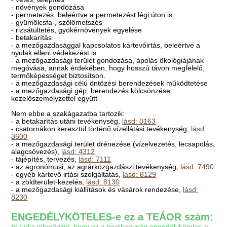
- növények gondozása
- permetezés, beleértve a permetezést légi úton is
- gyümölcsfa-, szőlőmetszés
- rizsátültetés, gyökérnövények egyelése
- betakarítás
- a mezőgazdasággal kapcsolatos kártevőirtás, beleértve a
nyulak elleni védekezést is
- a mezőgazdasági terület gondozása, ápolás ökológiájának
megóvása, annak érdekében, hogy hosszú távon megfelelő,
termőképességet biztosítson.
- a mezőgazdasági célú öntözési berendezések működtetése
- a mezőgazdasági gép, berendezés kölcsönzése
kezelőszemélyzettel együtt
Nem ebbe a szakágazatba tartozik:
- a betakarítás utáni tevékenység,
lásd: 0163
- csatornákon keresztül történő vízellátási tevékenység,
lásd:
3600
- a mezőgazdasági terület drénezése (vízelvezetés, lecsapolás,
alagcsövezés),
lásd: 4312
- tájépítés, tervezés,
lásd: 7111
- az agronómusi, az agrárközgazdászi tevékenység,
lásd: 7490
- egyéb kártevő irtási szolgáltatás,
lásd: 8129
- a zöldterület-kezelés,
lásd: 8130
- a mezőgazdasági kiállítások és vásárok rendezése,
lásd:
8230
ENGEDÉLYKÖTELES-e ez a TEÁOR szám:
Itt tudja ellenőrizni, hogy ez a tevékenység engedélyköteles-e: