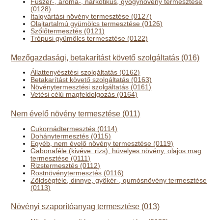
Fűszer-, aroma-, narkotikus, gyógynövény termesztése
(0128)
Italgyártási növény termesztése (0127)
Olajtartalmú gyümölcs termesztése (0126)
Szőlőtermesztés (0121)
Trópusi gyümölcs termesztése (0122)
Mezőgazdasági, betakarítást követő szolgáltatás (016)
Állattenyésztési szolgáltatás (0162)
Betakarítást követő szolgáltatás (0163)
Növénytermesztési szolgáltatás (0161)
Vetési célú magfeldolgozás (0164)
Nem évelő növény termesztése (011)
Cukornádtermesztés (0114)
Dohánytermesztés (0115)
Egyéb, nem évelő növény termesztése (0119)
Gabonaféle (kivéve: rizs), hüvelyes növény, olajos mag
termesztése (0111)
Rizstermesztés (0112)
Rostnövénytermesztés (0116)
Zöldségféle, dinnye, gyökér-, gumósnövény termesztése
(0113)
Növényi szaporítóanyag termesztése (013)