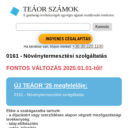
INGYENES CÉGALAPÍTÁS
+36 30 220 1100
Ha kérdése van, hívjon minket:
0161 - Növénytermesztési szolgáltatás
FONTOS VÁLTOZÁS 2025.01.01-től!
ÚJ TEÁOR '25 megfelelője:
0161 - Növénytermesztési szolgáltatás
Ebbe a szakágazatba tartozik:
- a díjazásért vagy szerződéses alapon végzett mezőgazdasági
tevékenység:
- talaj-előkészítés
- vetés, telepítés