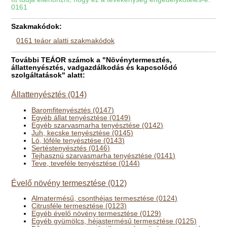
0161
Szakmakódok:
0161 teáor alatti szakmakódok
További TEÁOR számok a "Növénytermesztés,
állattenyésztés, vadgazdálkodás és kapcsolódó
szolgáltatások" alatt:
Állattenyésztés (014)
Baromfitenyésztés (0147)
Egyéb állat tenyésztése (0149)
Egyéb szarvasmarha tenyésztése (0142)
Juh, kecske tenyésztése (0145)
Ló, lóféle tenyésztése (0143)
Sertéstenyésztés (0146)
Tejhasznú szarvasmarha tenyésztése (0141)
Teve, teveféle tenyésztése (0144)
Évelő növény termesztése (012)
Almatermésű, csonthéjas termesztése (0124)
Citrusféle termesztése (0123)
Egyéb évelő növény termesztése (0129)
Egyéb gyümölcs, héjastermésű termesztése (0125)