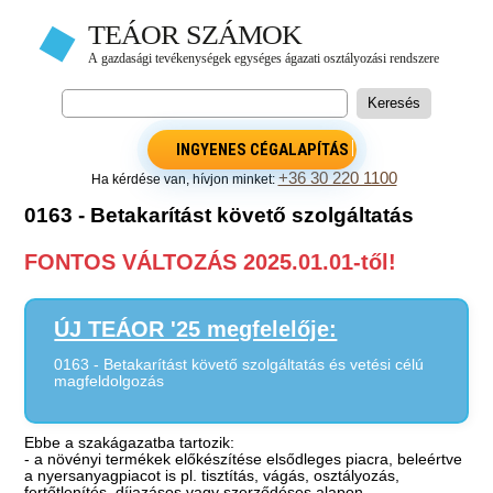
INGYENES CÉGALAPÍTÁS
+36 30 220 1100
Ha kérdése van, hívjon minket:
0163 - Betakarítást követő szolgáltatás
FONTOS VÁLTOZÁS 2025.01.01-től!
ÚJ TEÁOR '25 megfelelője:
0163 - Betakarítást követő szolgáltatás és vetési célú
magfeldolgozás
Ebbe a szakágazatba tartozik:
- a növényi termékek előkészítése elsődleges piacra, beleértve
a nyersanyagpiacot is pl. tisztítás, vágás, osztályozás,
fertőtlenítés, díjazásos vagy szerződéses alapon