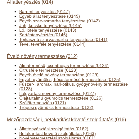
Állattenyésztés (014)
Baromfitenyésztés (0147)
Egyéb állat tenyésztése (0149)
Egyéb szarvasmarha tenyésztése (0142)
Juh, kecske tenyésztése (0145)
Ló, lóféle tenyésztése (0143)
Sertéstenyésztés (0146)
Tejhasznú szarvasmarha tenyésztése (0141)
Teve, teveféle tenyésztése (0144)
Évelő növény termesztése (012)
Almatermésű, csonthéjas termesztése (0124)
Citrusféle termesztése (0123)
Egyéb évelő növény termesztése (0129)
Egyéb gyümölcs, héjastermésű termesztése (0125)
Fűszer-, aroma-, narkotikus, gyógynövény termesztése
(0128)
Italgyártási növény termesztése (0127)
Olajtartalmú gyümölcs termesztése (0126)
Szőlőtermesztés (0121)
Trópusi gyümölcs termesztése (0122)
Mezőgazdasági, betakarítást követő szolgáltatás (016)
Állattenyésztési szolgáltatás (0162)
Betakarítást követő szolgáltatás (0163)
Növénytermesztési szolgáltatás (0161)