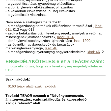
- a gyapot tisztítása, gyapotmag eltávolítása
- a dohánylevelek előkészítése, pl. szárítás
- a kakaóbab előkészítése, pl. héj eltávolítás
- a gyümölcsök viaszolása
Nem ebbe a szakágazatba tartozik:
- a mezőgazdasági termékek előkészítése termelő által ,
lásd:
011
, 012 vagy 013
- azok a betakarítás utáni tevékenységek, amelyek a vetőmag
minőségének javítását célozzák,
lásd: 0164
- dohánylevél kocsányozása, újraszárítása,
lásd: 1200
- az ügynöki nagykereskedők és társaságok
marketingtevékenysége,
lásd: 46
- a mezőgazdasági nyersanyag nagykereskedelme,
lásd: 46
. 2
ENGEDÉLYKÖTELES-e ez a TEÁOR szám:
Itt tudja ellenőrizni, hogy ez a tevékenység engedélyköteles-e:
0163
Szakmakódok:
0163 teáor alatti szakmakódok
További TEÁOR számok a "Növénytermesztés,
állattenyésztés, vadgazdálkodás és kapcsolódó
szolgáltatások" alatt: