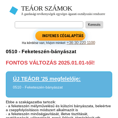
INGYENES CÉGALAPÍTÁS
+36 30 220 1100
Ha kérdése van, hívjon minket:
0510 - Feketeszén-bányászat
FONTOS VÁLTOZÁS 2025.01.01-től!
ÚJ TEÁOR '25 megfelelője:
0510 - Feketeszén-bányászat
Ebbe a szakágazatba tartozik:
- a feketeszén mélyművelésű és külszíni bányászata, beleértve
a cseppfolyósításos módszert alkalmazót is
- a feketeszén minőségjavítását, illetve tisztítását,
osztályozását, válogatását, porrá őrlését, tömörítését stb.