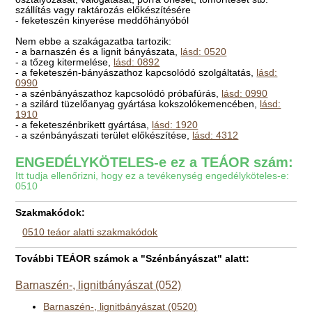
szállítás vagy raktározás előkészítésére
- feketeszén kinyerése meddőhányóból
Nem ebbe a szakágazatba tartozik:
- a barnaszén és a lignit bányászata,
lásd: 0520
- a tőzeg kitermelése,
lásd: 0892
- a feketeszén-bányászathoz kapcsolódó szolgáltatás,
lásd:
0990
- a szénbányászathoz kapcsolódó próbafúrás,
lásd: 0990
- a szilárd tüzelőanyag gyártása kokszolókemencében,
lásd:
1910
- a feketeszénbrikett gyártása,
lásd: 1920
- a szénbányászati terület előkészítése,
lásd: 4312
ENGEDÉLYKÖTELES-e ez a TEÁOR szám:
Itt tudja ellenőrizni, hogy ez a tevékenység engedélyköteles-e:
0510
Szakmakódok:
0510 teáor alatti szakmakódok
További TEÁOR számok a "Szénbányászat" alatt:
Barnaszén-, lignitbányászat (052)
Barnaszén-, lignitbányászat (0520)