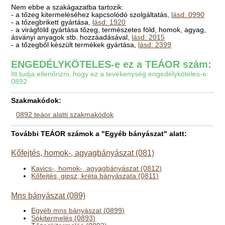
Nem ebbe a szakágazatba tartozik:
- a tőzeg kitermeléséhez kapcsolódó szolgáltatás,
lásd: 0990
- a tőzegbrikett gyártása,
lásd: 1920
- a virágföld gyártása tőzeg, természetes föld, homok, agyag,
ásványi anyagok stb. hozzáadásával,
lásd: 2015
- a tőzegből készült termékek gyártása,
lásd: 2399
ENGEDÉLYKÖTELES-e ez a TEÁOR szám:
Itt tudja ellenőrizni, hogy ez a tevékenység engedélyköteles-e:
0892
Szakmakódok:
0892 teáor alatti szakmakódok
További TEÁOR számok a "Egyéb bányászat" alatt:
Kőfejtés, homok-, agyagbányászat (081)
Kavics-, homok-, agyagbányászat (0812)
Kőfejtés, gipsz, kréta bányászata (0811)
Mns bányászat (089)
Egyéb mns bányászat (0899)
Sókitermelés (0893)