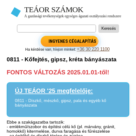
INGYENES CÉGALAPÍTÁS
+36 30 220 1100
Ha kérdése van, hívjon minket:
0811 - Kőfejtés, gipsz, kréta bányászata
FONTOS VÁLTOZÁS 2025.01.01-től!
ÚJ TEÁOR '25 megfelelője:
0811 - Díszkő, mészkő, gipsz, pala és egyéb kő
bányászata
Ebbe a szakágazatba tartozik:
- emlékmű/szobor és építési célú kő (pl. márvány, gránit,
homokkő) kitermelése, durva faragása és fűrészelése
- az építőkő és díszkő törése és zúzása