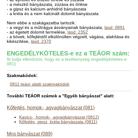
- a mészkő bányászata, zúzása és őrlése
- a gipsz és kalcium-anhidrid bányászata
- a kréta és a nem kalcinált dolomit bányászata
Nem ebbe a szakágazatba tartozik:
- a vegyi és a műtrágya ásványainak bányászata,
lásd: 0891
- az égetett dolomit termelése,
lásd: 2352
- a kövek, kőfejtéstől elkülönülten végzett, vágása, alakítása és
kikészítése,
lásd: 2370
ENGEDÉLYKÖTELES-e ez a TEÁOR szám:
Itt tudja ellenőrizni, hogy ez a tevékenység engedélyköteles-e:
0811
Szakmakódok:
0811 teáor alatti szakmakódok
További TEÁOR számok a "Egyéb bányászat" alatt:
Kőfejtés, homok-, agyagbányászat (081)
Kavics-, homok-, agyagbányászat (0812)
Kőfejtés, gipsz, kréta bányászata (0811)
Mns bányászat (089)