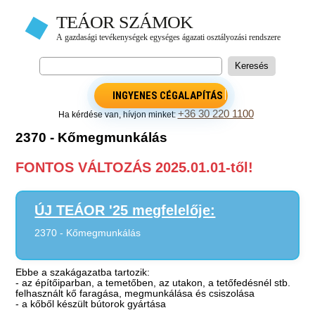
INGYENES CÉGALAPÍTÁS
+36 30 220 1100
Ha kérdése van, hívjon minket:
2370 - Kőmegmunkálás
FONTOS VÁLTOZÁS 2025.01.01-től!
ÚJ TEÁOR '25 megfelelője:
2370 - Kőmegmunkálás
Ebbe a szakágazatba tartozik:
- az építőiparban, a temetőben, az utakon, a tetőfedésnél stb.
felhasznált kő faragása, megmunkálása és csiszolása
- a kőből készült bútorok gyártása