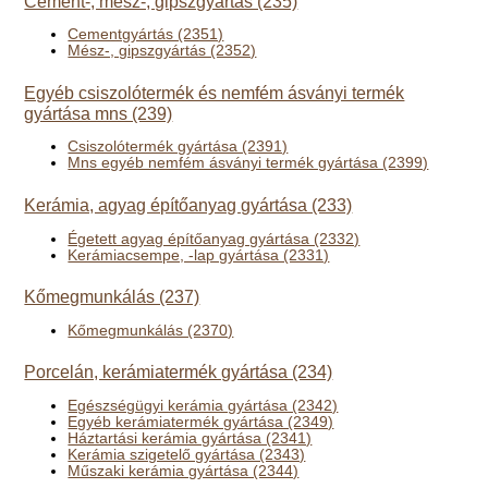
Cement-, mész-, gipszgyártás (235)
Cementgyártás (2351)
Mész-, gipszgyártás (2352)
Egyéb csiszolótermék és nemfém ásványi termék
gyártása mns (239)
Csiszolótermék gyártása (2391)
Mns egyéb nemfém ásványi termék gyártása (2399)
Kerámia, agyag építőanyag gyártása (233)
Égetett agyag építőanyag gyártása (2332)
Kerámiacsempe, -lap gyártása (2331)
Kőmegmunkálás (237)
Kőmegmunkálás (2370)
Porcelán, kerámiatermék gyártása (234)
Egészségügyi kerámia gyártása (2342)
Egyéb kerámiatermék gyártása (2349)
Háztartási kerámia gyártása (2341)
Kerámia szigetelő gyártása (2343)
Műszaki kerámia gyártása (2344)