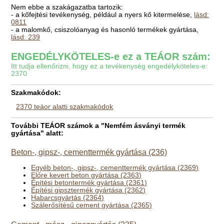
Nem ebbe a szakágazatba tartozik:
- a kőfejtési tevékenység, például a nyers kő kitermelése,
lásd:
0811
- a malomkő, csiszolóanyag és hasonló termékek gyártása,
lásd: 239
ENGEDÉLYKÖTELES-e ez a TEÁOR szám:
Itt tudja ellenőrizni, hogy ez a tevékenység engedélyköteles-e:
2370
Szakmakódok:
2370 teáor alatti szakmakódok
További TEÁOR számok a "Nemfém ásványi termék
gyártása" alatt:
Beton-, gipsz-, cementtermék gyártása (236)
Egyéb beton-, gipsz-, cementtermék gyártása (2369)
Előre kevert beton gyártása (2363)
Építési betontermék gyártása (2361)
Építési gipsztermék gyártása (2362)
Habarcsgyártás (2364)
Szálerősítésű cement gyártása (2365)