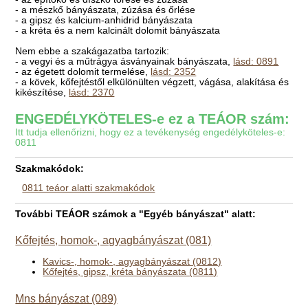
- a mészkő bányászata, zúzása és őrlése
- a gipsz és kalcium-anhidrid bányászata
- a kréta és a nem kalcinált dolomit bányászata
Nem ebbe a szakágazatba tartozik:
- a vegyi és a műtrágya ásványainak bányászata,
lásd: 0891
- az égetett dolomit termelése,
lásd: 2352
- a kövek, kőfejtéstől elkülönülten végzett, vágása, alakítása és
kikészítése,
lásd: 2370
ENGEDÉLYKÖTELES-e ez a TEÁOR szám:
Itt tudja ellenőrizni, hogy ez a tevékenység engedélyköteles-e:
0811
Szakmakódok:
0811 teáor alatti szakmakódok
További TEÁOR számok a "Egyéb bányászat" alatt:
Kőfejtés, homok-, agyagbányászat (081)
Kavics-, homok-, agyagbányászat (0812)
Kőfejtés, gipsz, kréta bányászata (0811)
Mns bányászat (089)