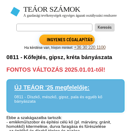
INGYENES CÉGALAPÍTÁS
+36 30 220 1100
Ha kérdése van, hívjon minket:
0811 - Kőfejtés, gipsz, kréta bányászata
FONTOS VÁLTOZÁS 2025.01.01-től!
ÚJ TEÁOR '25 megfelelője:
0811 - Díszkő, mészkő, gipsz, pala és egyéb kő
bányászata
Ebbe a szakágazatba tartozik:
- emlékmű/szobor és építési célú kő (pl. márvány, gránit,
homokkő) kitermelése, durva faragása és fűrészelése
- az építőkő és díszkő törése és zúzása