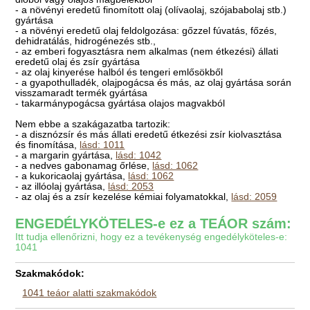
- a növényi eredetű finomított olaj (olívaolaj, szójababolaj stb.)
gyártása
- a növényi eredetű olaj feldolgozása: gőzzel fúvatás, főzés,
dehidratálás, hidrogénezés stb.,
- az emberi fogyasztásra nem alkalmas (nem étkezési) állati
eredetű olaj és zsír gyártása
- az olaj kinyerése halból és tengeri emlősökből
- a gyapothulladék, olajpogácsa és más, az olaj gyártása során
visszamaradt termék gyártása
- takarmánypogácsa gyártása olajos magvakból
Nem ebbe a szakágazatba tartozik:
- a disznózsír és más állati eredetű étkezési zsír kiolvasztása
és finomítása,
lásd: 1011
- a margarin gyártása,
lásd: 1042
- a nedves gabonamag őrlése,
lásd: 1062
- a kukoricaolaj gyártása,
lásd: 1062
- az illóolaj gyártása,
lásd: 2053
- az olaj és a zsír kezelése kémiai folyamatokkal,
lásd: 2059
ENGEDÉLYKÖTELES-e ez a TEÁOR szám:
Itt tudja ellenőrizni, hogy ez a tevékenység engedélyköteles-e:
1041
Szakmakódok:
1041 teáor alatti szakmakódok