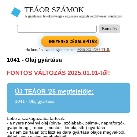
INGYENES CÉGALAPÍTÁS
+36 30 220 1100
Ha kérdése van, hívjon minket:
1041 - Olaj gyártása
FONTOS VÁLTOZÁS 2025.01.01-től!
ÚJ TEÁOR '25 megfelelője:
1041 - Olaj gyártása
Ebbe a szakágazatba tartozik:
- a nyers növényi olaj (olíva-, szójabab-, pálma-, napraforgó-,
gyapotmag-, repce-, mustár-, lenolaj stb.) gyártása
- a nem zsírtalanított liszt és dara gyártása olajos magvakból,
dióból vagy olajos magbelekből