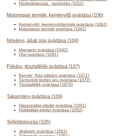
Húsfeldolgozás, -tartósítás (1011)
Malomipari termék, keményítő gyártása (106)
Keményítő, keményítőtermék gyártása (1062)
Malomipari termék gyártása (1061)
Növényi, állati olaj gyártása (104)
Margarin gyártása (1042)
Olaj gyártása (1041)
Pékáru, tésztafélék gyártása (107)
Kenyér; friss pékáru gyártása (1071)
Tartósított lisztes áru gyártása (1072)
Tésztafélék gyártása (1073)
Takarmány gyártása (109)
Haszonállat-eledel gyártása (1091)
Hobbiállat-eledel gyártása (1092)
Tejfeldolgozás (105)
Jégkrém gyártása (1052)
Tejtermék gyártása (1051)