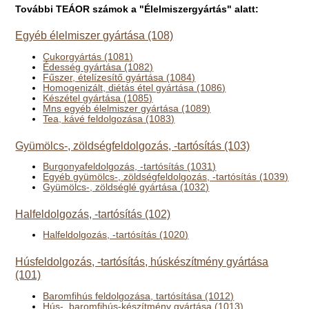
További TEÁOR számok a "Élelmiszergyártás" alatt:
Egyéb élelmiszer gyártása (108)
Cukorgyártás (1081)
Édesség gyártása (1082)
Fűszer, ételízesítő gyártása (1084)
Homogenizált, diétás étel gyártása (1086)
Készétel gyártása (1085)
Mns egyéb élelmiszer gyártása (1089)
Tea, kávé feldolgozása (1083)
Gyümölcs-, zöldségfeldolgozás, -tartósítás (103)
Burgonyafeldolgozás, -tartósítás (1031)
Egyéb gyümölcs-, zöldségfeldolgozás, -tartósítás (1039)
Gyümölcs-, zöldséglé gyártása (1032)
Halfeldolgozás, -tartósítás (102)
Halfeldolgozás, -tartósítás (1020)
Húsfeldolgozás, -tartósítás, húskészítmény gyártása
(101)
Baromfihús feldolgozása, tartósítása (1012)
Hús-, baromfihús-készítmény gyártása (1013)