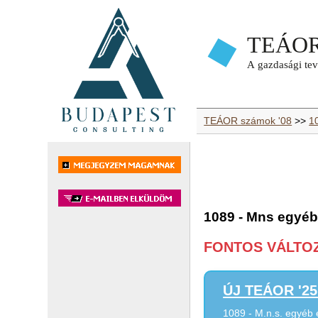
TEÁOR számok '08
>>
1
1089 - Mns egyéb
FONTOS VÁLTOZÁ
ÚJ TEÁOR '25 
1089 - M.n.s. egyéb 