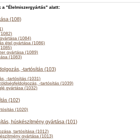
 "Élelmiszergyártás" alatt:
tása (108)
1)
(1082)
 gyártása (1084)
ás étel gyártása (1086)
(1085)
zer gyártása (1089)
zása (1083)
olgozás, -tartósítás (103)
s, -tartósítás (1031)
öldségfeldolgozás, -tartósítás (1039)
lé gyártása (1032)
ítás (102)
rtósítás (1020)
sítás, húskészítmény gyártása (101)
ozása, tartósítása (1012)
készítmény gyártása (1013)