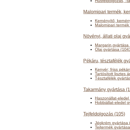
Húsfeldolgozás, -ta
Malomipari termék, ke
Keményítő, kemény
Malomipari termék
Növényi, állati olaj gy
Margarin gyártása
Olaj gyártása (104
Pékáru, tésztafélék gy
Kenyér; friss péká
Tartósított lisztes
Tésztafélék gyártá
Takarmány gyártása (
Haszonállat-eledel
Hobbiállat-eledel 
Tejfeldolgozás (105)
Jégkrém gyártása 
Tejtermék gyártása