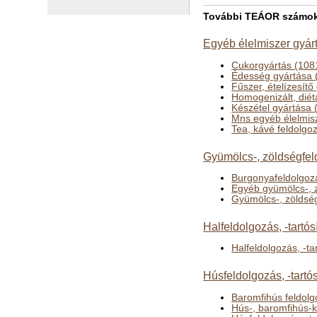
További TEÁOR számok a
Egyéb élelmiszer gyár
Cukorgyártás (108
Édesség gyártása 
Fűszer, ételízesítő
Homogenizált, diét
Készétel gyártása 
Mns egyéb élelmis
Tea, kávé feldolgo
Gyümölcs-, zöldségfeld
Burgonyafeldolgozá
Egyéb gyümölcs-, z
Gyümölcs-, zöldség
Halfeldolgozás, -tartós
Halfeldolgozás, -ta
Húsfeldolgozás, -tartó
Baromfihús feldolg
Hús-, baromfihús-