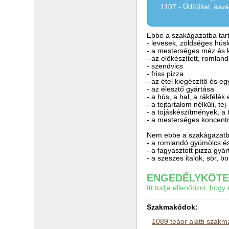
1107 - Üdítőital, ásv
Ebbe a szakágazatba tart
- levesek, zöldséges hús
- a mesterséges méz és 
- az előkészített, romland
- szendvics
- friss pizza
- az étel kiegészítő és e
- az élesztő gyártása
- a hús, a hal, a rákfélé
- a tejtartalom nélküli, t
- a tojáskészítmények, a 
- a mesterséges koncent
Nem ebbe a szakágazatba
- a romlandó gyümölcs és
- a fagyasztott pizza gyá
- a szeszes italok, sör, b
ENGEDÉLYKÖTEL
Itt tudja ellenőrizni, ho
Szakmakódok:
1089 teáor alatti szak