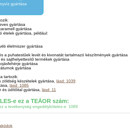
ányvíz gyártása
ozik:
leves gyártása
karamell gyártása
ó ételek gyártása, például:
gyéb élelmiszer gyártása
k és a puhatestűek levét és kivonatát tartalmazó készítmények gyártása
ej- és sajthelyettesítő termékek gyártása
tojásfehérje gyártása
rátumok gyártása
 tartozik:
 zöldség készételek gyártása,
lásd: 1039
rtása,
lásd: 1085
or és üdítőital gyártása,
lásd: 11
ES-e ez a TEÁOR szám:
gy ez a tevékenység engedélyköteles-e: 1089
makódok