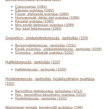
Cukorgyártás (1081)
Édesség gyártása (1082)
Fűszer, ételízesítő gyártása (1084)
Homogenizált, diétás étel gyártása (1086)
Készétel gyártása (1085)
Mns egyéb élelmiszer gyártása (1089)
Tea, kávé feldolgozása (1083)
Gyümölcs-, zöldségfeldolgozás, -tartósítás (103)
Burgonyafeldolgozás, -tartósítás (1031)
Egyéb gyümölcs-, zöldségfeldolgozás, -tartósítás (1039)
Gyümölcs-, zöldséglé gyártása (1032)
Halfeldolgozás, -tartósítás (102)
Halfeldolgozás, -tartósítás (1020)
Húsfeldolgozás, -tartósítás, húskészítmény gyártása
(101)
Baromfihús feldolgozása, tartósítása (1012)
Hús-, baromfihús-készítmény gyártása (1013)
Húsfeldolgozás, -tartósítás (1011)
Malomipari termék, keményítő gyártása (106)