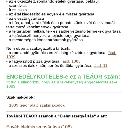
- az előkészített, romlandó ételek gyártása, például:
- szendvics
- friss pizza
- az étel kiegészítő és egyéb élelmiszer gyártása
- az élesztő gyártása
- a hús, a hal, a rákfélék és a puhatestűek levét és kivonatát
tartalmazó készítmények gyártása
- a tejtartalom nélküli, tej- és sajthelyettesítő termékek gyártása
- a tojáskészítmények, a tojásfehérje gyártása
- a mesterséges koncentrátumok gyártása
Nem ebbe a szakágazatba tartozik:
- a romlandó gyümölcs és zöldség készételek gyártása,
lásd:
1039
- a fagyasztott pizza gyártása,
lásd: 1085
- a szeszes italok, sör, bor és üdítőital gyártása,
lásd: 11
ENGEDÉLYKÖTELES-e ez a TEÁOR szám:
Itt tudja ellenőrizni, hogy ez a tevékenység engedélyköteles-e:
1089
Szakmakódok:
1089 teáor alatti szakmakódok
További TEÁOR számok a "Élelmiszergyártás" alatt:
Egyéb élelmiszer gyártása (108)