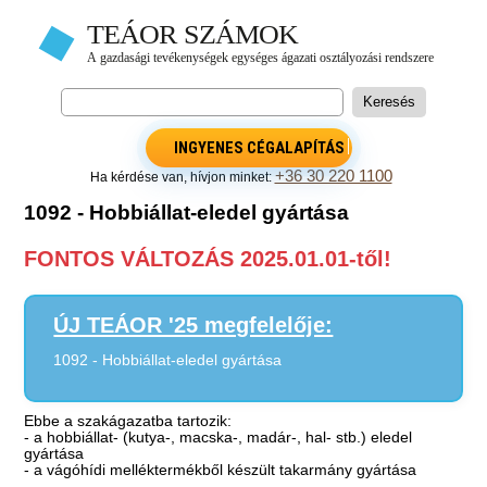
INGYENES CÉGALAPÍTÁS
+36 30 220 1100
Ha kérdése van, hívjon minket:
1092 - Hobbiállat-eledel gyártása
FONTOS VÁLTOZÁS 2025.01.01-től!
ÚJ TEÁOR '25 megfelelője:
1092 - Hobbiállat-eledel gyártása
Ebbe a szakágazatba tartozik:
- a hobbiállat- (kutya-, macska-, madár-, hal- stb.) eledel
gyártása
- a vágóhídi melléktermékből készült takarmány gyártása