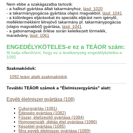
Nem ebbe a szakágazatba tartozik:
- a halliszt gyártása állati takarmányhoz,
lásd: 1020
- a takarmánypogácsa gyártása olajos magvakból,
lásd: 1041
- a különleges eljárásokat és speciális eljárást nem igénylő,
melléktermékként létrejövő takarmány pl. takarmánypogácsa
(olajos magvakból) gyártása,
lásd: 1041
- a gabonamagvak őrlése során keletkezett törmelék,
maradvány,
lásd: 1061
ENGEDÉLYKÖTELES-e ez a TEÁOR szám:
Itt tudja ellenőrizni, hogy ez a tevékenység engedélyköteles-e:
1092
Szakmakódok:
1092 teáor alatti szakmakódok
További TEÁOR számok a "Élelmiszergyártás" alatt:
Egyéb élelmiszer gyártása (108)
Cukorgyártás (1081)
Édesség gyártása (1082)
Fűszer, ételízesítő gyártása (1084)
Homogenizált, diétás étel gyártása (1086)
Készétel gyártása (1085)
Mns egyéb élelmiszer gyártása (1089)