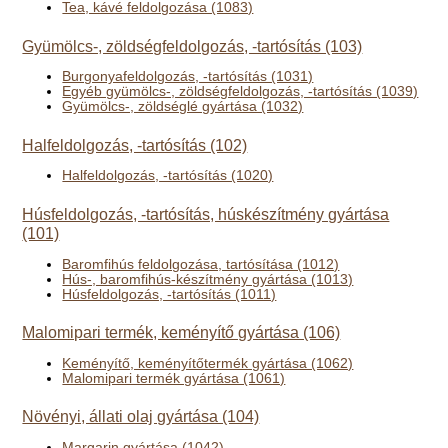
Tea, kávé feldolgozása (1083)
Gyümölcs-, zöldségfeldolgozás, -tartósítás (103)
Burgonyafeldolgozás, -tartósítás (1031)
Egyéb gyümölcs-, zöldségfeldolgozás, -tartósítás (1039)
Gyümölcs-, zöldséglé gyártása (1032)
Halfeldolgozás, -tartósítás (102)
Halfeldolgozás, -tartósítás (1020)
Húsfeldolgozás, -tartósítás, húskészítmény gyártása
(101)
Baromfihús feldolgozása, tartósítása (1012)
Hús-, baromfihús-készítmény gyártása (1013)
Húsfeldolgozás, -tartósítás (1011)
Malomipari termék, keményítő gyártása (106)
Keményítő, keményítőtermék gyártása (1062)
Malomipari termék gyártása (1061)
Növényi, állati olaj gyártása (104)
Margarin gyártása (1042)