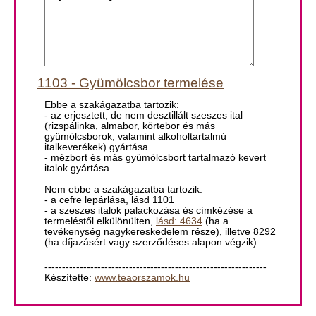
1103 - Gyümölcsbor termelése
Ebbe a szakágazatba tartozik:
- az erjesztett, de nem desztillált szeszes ital
(rizspálinka, almabor, körtebor és más
gyümölcsborok, valamint alkoholtartalmú
italkeverékek) gyártása
- mézbort és más gyümölcsbort tartalmazó kevert
italok gyártása
Nem ebbe a szakágazatba tartozik:
- a cefre lepárlása, lásd 1101
- a szeszes italok palackozása és címkézése a
termeléstől elkülönülten,
lásd: 4634
(ha a
tevékenység nagykereskedelem része), illetve 8292
(ha díjazásért vagy szerződéses alapon végzik)
---------------------------------------------------------------
Készítette:
www.teaorszamok.hu