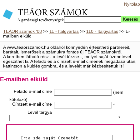
Nyitólap
TEÁOR számok '08
>>
11 - Italgyártás
>>
110 - Italgyártás
>> E-
mailben elküld
A www.teaorszamok.hu oldalról könnyedén értesítheti partnereit,
barátait, ismerőseit a számukra fontos új TEÁOR számokról.
A keretben látható rész - a levél törzse -, melyet saját üzenetével
egészíthet ki. A feladó és a címzett e-mail címének megadása után,
kattintson a küldés gombra, és a levelét már kézbesítettük is!
E-mailben elküld
Feladó e-mail címe
(nem
kötelező)
Címzett e-mail címe
*
Levél tárgya
*