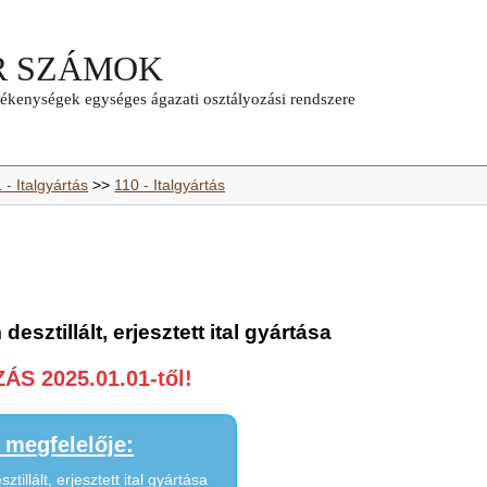
 - Italgyártás
>>
110 - Italgyártás
esztillált, erjesztett ital gyártása
S 2025.01.01-től!
megfelelője:
illált, erjesztett ital gyártása