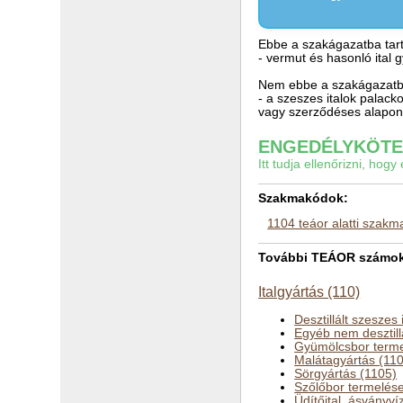
Ebbe a szakágazatba tart
- vermut és hasonló ital 
Nem ebbe a szakágazatba
- a szeszes italok palac
vagy szerződéses alapon
ENGEDÉLYKÖTEL
Itt tudja ellenőrizni, ho
Szakmakódok:
1104 teáor alatti szak
További TEÁOR számok a
Italgyártás (110)
Desztillált szeszes 
Egyéb nem desztillál
Gyümölcsbor terme
Malátagyártás (11
Sörgyártás (1105)
Szőlőbor termelés
Üdítőital, ásványví