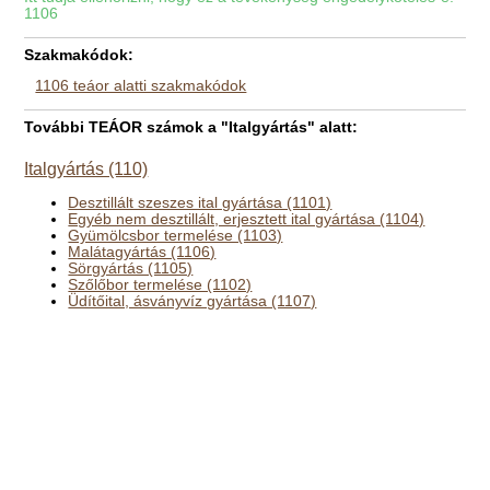
1106
Szakmakódok:
1106 teáor alatti szakmakódok
További TEÁOR számok a "Italgyártás" alatt:
Italgyártás (110)
Desztillált szeszes ital gyártása (1101)
Egyéb nem desztillált, erjesztett ital gyártása (1104)
Gyümölcsbor termelése (1103)
Malátagyártás (1106)
Sörgyártás (1105)
Szőlőbor termelése (1102)
Üdítőital, ásványvíz gyártása (1107)