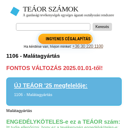
INGYENES CÉGALAPÍTÁS
+36 30 220 1100
Ha kérdése van, hívjon minket:
1106 - Malátagyártás
FONTOS VÁLTOZÁS 2025.01.01-től!
ÚJ TEÁOR '25 megfelelője:
1106 - Malátagyártás
Malátagyártás
ENGEDÉLYKÖTELES-e ez a TEÁOR szám:
Itt tudja ellenőrizni, hogy ez a tevékenység engedélyköteles-e: