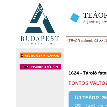
TEÁOR számok '08
>>
16
1624 - Tároló fat
FONTOS VÁLTOZÁ
ÚJ TEÁOR '25 
1624 - Tároló faterm