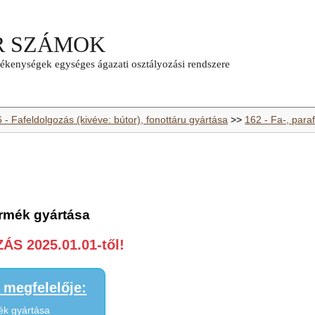
 - Fafeldolgozás (kivéve: bútor), fonottáru gyártása
>>
162 - Fa-, para
ermék gyártása
S 2025.01.01-től!
megfelelője:
ék gyártása