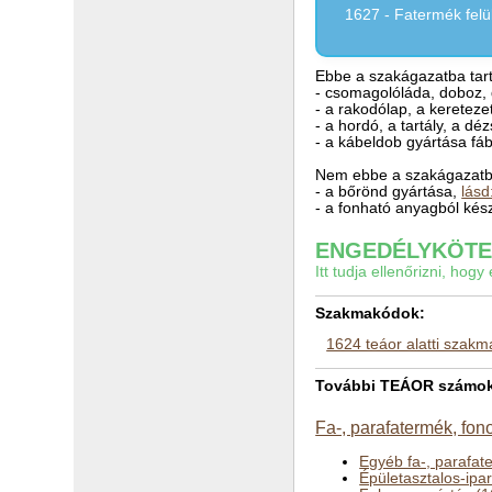
1627 - Fatermék felü
Ebbe a szakágazatba tart
- csomagolóláda, doboz, 
- a rakodólap, a keretezet
- a hordó, a tartály, a d
- a kábeldob gyártása fáb
Nem ebbe a szakágazatba
- a bőrönd gyártása,
lásd
- a fonható anyagból kés
ENGEDÉLYKÖTEL
Itt tudja ellenőrizni, ho
Szakmakódok:
1624 teáor alatti szak
További TEÁOR számok a
Fa-, parafatermék, fon
Egyéb fa-, parafat
Épületasztalos-ipa