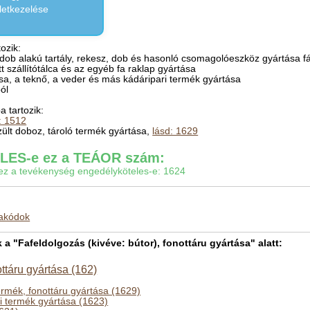
letkezelése
ozik:
dob alakú tartály, rekesz, dob és hasonló csomagolóeszköz gyártása f
t szállítótálca és az egyéb fa raklap gyártása
ézsa, a teknő, a veder és más kádáripari termék gyártása
ól
 tartozik:
: 1512
zült doboz, tároló termék gyártása,
lásd: 1629
ES-e ez a TEÁOR szám:
gy ez a tevékenység engedélyköteles-e: 1624
makódok
 "Fafeldolgozás (kivéve: bútor), fonottáru gyártása" alatt:
ottáru gyártása (162)
ermék, fonottáru gyártása (1629)
ri termék gyártása (1623)