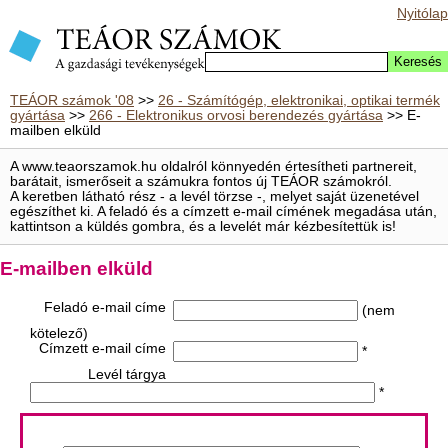
Nyitólap
TEÁOR számok '08
>>
26 - Számítógép, elektronikai, optikai termék
gyártása
>>
266 - Elektronikus orvosi berendezés gyártása
>> E-
mailben elküld
A www.teaorszamok.hu oldalról könnyedén értesítheti partnereit,
barátait, ismerőseit a számukra fontos új TEÁOR számokról.
A keretben látható rész - a levél törzse -, melyet saját üzenetével
egészíthet ki. A feladó és a címzett e-mail címének megadása után,
kattintson a küldés gombra, és a levelét már kézbesítettük is!
E-mailben elküld
Feladó e-mail címe
(nem
kötelező)
Címzett e-mail címe
*
Levél tárgya
*