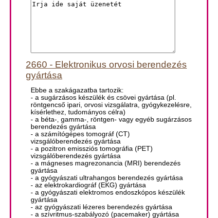
2660 - Elektronikus orvosi berendezés
gyártása
Ebbe a szakágazatba tartozik:
- a sugárzásos készülék és csövei gyártása (pl.
röntgencső ipari, orvosi vizsgálatra, gyógykezelésre,
kísérlethez, tudományos célra)
- a béta-, gamma-, röntgen- vagy egyéb sugárzásos
berendezés gyártása
- a számítógépes tomográf (CT)
vizsgálóberendezés gyártása
- a pozitron emissziós tomográfia (PET)
vizsgálóberendezés gyártása
- a mágneses magrezonancia (MRI) berendezés
gyártása
- a gyógyászati ultrahangos berendezés gyártása
- az elektrokardiográf (EKG) gyártása
- a gyógyászati elektromos endoszkópos készülék
gyártása
- az gyógyászati lézeres berendezés gyártása
- a szívritmus-szabályozó (pacemaker) gyártása