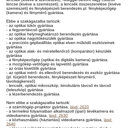
lencse (kivéve a szemészeti); a lencsék összeszerelése (kivéve
szemészeti) és fényképészeti berendezés pl. fényképezőgép
(kamera) és fénymérő gyártása.
Ebbe a szakágazatba tartozik:
- az optikai tükör gyártása
- a fegyvertávcső gyártása
- az optikai helymeghatározó berendezés gyártása
- az optikai nagyítókészülék gyártása
- a precíziós gépbeállítás optikai elven működő eszközeinek
gyártása
- az optikai alak- és méretellenőrző (komparátor) készülék
gyártása
- a fényképezőgép (optikai és digitális kamera) gyártása
- a mozgókép-vetítőgép és lapvetítő gyártása
- az óriás kivetítők gyártása
- az optikai mérő- és ellenőrző berendezés és eszköz gyártása
(pl. tűzjelző berendezés, fényképészeti fénymérő,
távolságkereső)
- lencsék, optikai mikroszkóp, binokuláris távcső és távcső
(teleszkóp) gyártása
- a lézerberendezés gyártása
Nem ebbe a szakágazatba tartozik:
- a számítógép-projektor gyártása,
lásd: 2620
- a termelési folyamatban alkalmazott (ipari) tévékamera és
videokamera gyártása,
lásd: 2630
- a közhasználatú (háztartási) videokamera gyártása,
lásd:
2640