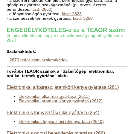
- a lézerrel működő komplett berendezés gyártása, lásd: a
géptípus gyártása szakágazatánál (pl. orvosi lézeres
berendezés,
lásd: 2660
)
- a fénymásológép gyártása,
lásd: 2823
- a szemészeti termékek gyártása,
lásd: 3250
ENGEDÉLYKÖTELES-e ez a TEÁOR szám:
Itt tudja ellenőrizni, hogy ez a tevékenység engedélyköteles-e:
2670
Szakmakódok:
2670 teáor alatti szakmakódok
További TEÁOR számok a "Számítógép, elektronikai,
optikai termék gyártása" alatt:
Elektronikai alkatrész, áramköri kártya gyártása (261)
Elektronikai alkatrész gyártása (2611)
Elektronikai áramköri kártya gyártása (2612)
Elektronikus fogyasztási cikk gyártása (264)
Elektronikus fogyasztási cikk gyártása (2640)
Elektronikus orvosi berendezés gyártása (266)