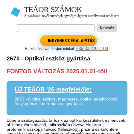
INGYENES CÉGALAPÍTÁS
+36 30 220 1100
Ha kérdése van, hívjon minket:
2670 - Optikai eszköz gyártása
FONTOS VÁLTOZÁS 2025.01.01-től!
ÚJ TEÁOR '25 megfelelője:
2670 - Optikai eszköz, mágneses, optikai adathordozó,
fényképészeti berendezés gyártása
Ebbe a szakágazatba tartozik az optikai készülékek és lencsék
pl. binokuláris távcső, mikroszkóp (kivéve elektron-,
protonmikroszkóp), távcső (teleszkóp), prizma és különféle
lencsék (kivéve a szemészeti); réteggel bevont vagy csiszolt