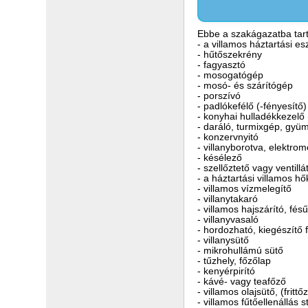
Ebbe a szakágazatba tart
- a villamos háztartási e
- hűtőszekrény
- fagyasztó
- mosogatógép
- mosó- és szárítógép
- porszívó
- padlókefélő (-fényesítő
- konyhai hulladékkezelő
- daráló, turmixgép, gyü
- konzervnyitó
- villanyborotva, elektro
- késélező
- szellőztető vagy ventil
- a háztartási villamos h
- villamos vízmelegítő
- villanytakaró
- villamos hajszárító, fés
- villanyvasaló
- hordozható, kiegészítő 
- villanysütő
- mikrohullámú sütő
- tűzhely, főzőlap
- kenyérpirító
- kávé- vagy teafőző
- villamos olajsütő, (fritt
- villamos fűtőellenállás s