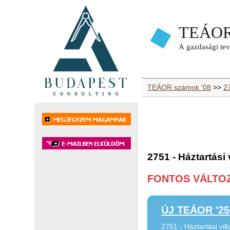
TEÁOR számok '08
>>
2
2751 - Háztartási
FONTOS VÁLTOZÁ
ÚJ TEÁOR '25 
2751 - Háztartási vi