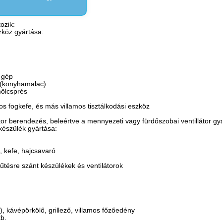
ozik:
szköz gyártása:
) gép
 (konyhamalac)
mölcsprés
mos fogkefe, és más villamos tisztálkodási eszköz
látor berendezés, beleértve a mennyezeti vagy fürdőszobai ventillátor gy
őkészülék gyártása:
ű, kefe, hajcsavaró
fűtésre szánt készülékek és ventilátorok
őz), kávépörkölő, grillező, villamos főzőedény
tb.