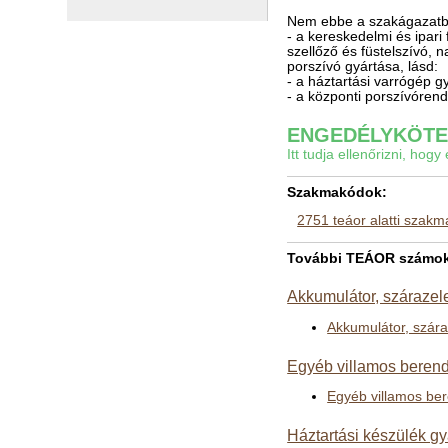
Nem ebbe a szakágazatba
- a kereskedelmi és ipari
szellőző és füstelszívó, 
porszívó gyártása, lásd:
- a háztartási varrógép g
- a központi porszívórend
ENGEDÉLYKÖTEL
Itt tudja ellenőrizni, ho
Szakmakódok:
2751 teáor alatti szak
További TEÁOR számok a
Akkumulátor, szárazel
Akkumulátor, szár
Egyéb villamos berend
Egyéb villamos be
Háztartási készülék gy