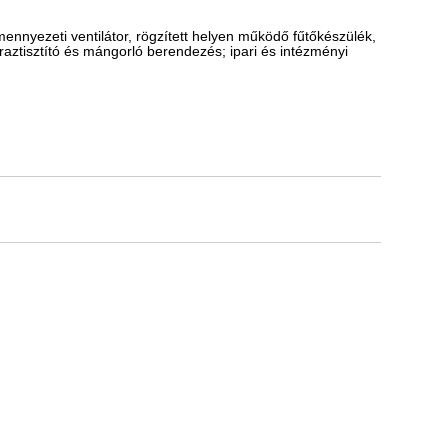
mennyezeti ventilátor, rögzített helyen működő fűtőkészülék,
raztisztító és mángorló berendezés; ipari és intézményi