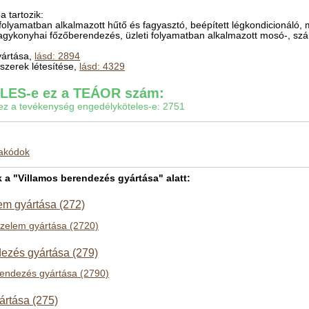
 tartozik:
 folyamatban alkalmazott hűtő és fagyasztó, beépített légkondicionáló, 
nagykonyhai főzőberendezés, üzleti folyamatban alkalmazott mosó-, szá
yártása,
lásd: 2894
szerek létesítése,
lásd: 4329
ES-e ez a TEÁOR szám:
gy ez a tevékenység engedélyköteles-e: 2751
makódok
 "Villamos berendezés gyártása" alatt:
em gyártása (272)
azelem gyártása (2720)
ezés gyártása (279)
rendezés gyártása (2790)
ártása (275)