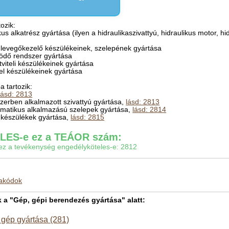
ozik:
kus alkatrész gyártása (ilyen a hidraulikaszivattyú, hidraulikus motor, h
 levegőkezelő készülékeinek, szelepének gyártása
ködő rendszer gyártása
átviteli készülékeinek gyártása
itel készülékeinek gyártása
 tartozik:
lásd: 2813
szerben alkalmazott szivattyú gyártása,
lásd: 2813
umatikus alkalmazású szelepek gyártása,
lásd: 2814
i készülékek gyártása,
lásd: 2815
ES-e ez a TEÁOR szám:
gy ez a tevékenység engedélyköteles-e: 2812
makódok
 "Gép, gépi berendezés gyártása" alatt:
 gép gyártása (281)