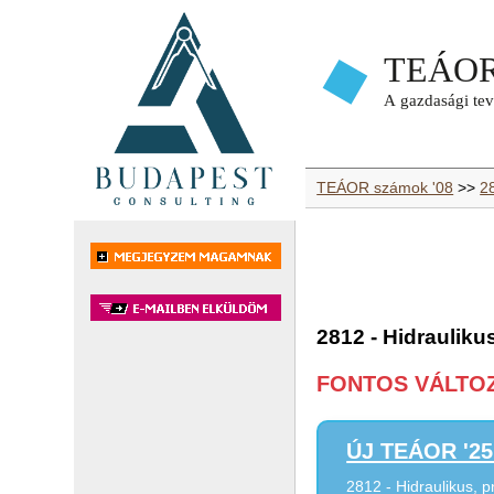
TEÁOR számok '08
>>
2
2812 - Hidraulik
FONTOS VÁLTOZÁ
ÚJ TEÁOR '25 
2812 - Hidraulikus,