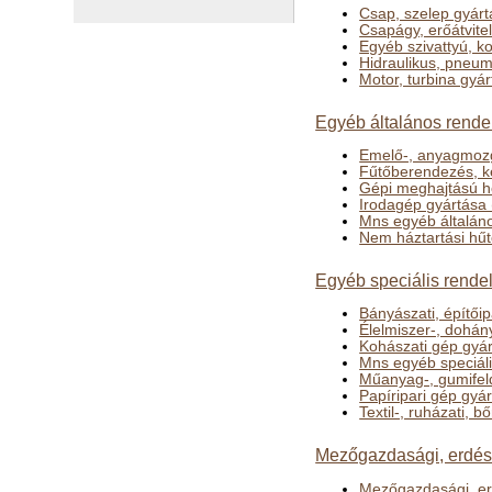
Csap, szelep gyárt
Csapágy, erőátvite
Egyéb szivattyú, k
Hidraulikus, pneu
Motor, turbina gyár
Egyéb általános rende
Emelő-, anyagmozg
Fűtőberendezés, k
Gépi meghajtású h
Irodagép gyártása 
Mns egyéb általáno
Nem háztartási hűt
Egyéb speciális rendel
Bányászati, építői
Élelmiszer-, dohán
Kohászati gép gyá
Mns egyéb speciáli
Műanyag-, gumifel
Papíripari gép gyá
Textil-, ruházati, 
Mezőgazdasági, erdész
Mezőgazdasági, er