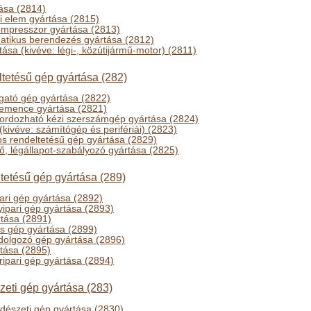
ása (2814)
li elem gyártása (2815)
ompresszor gyártása (2813)
matikus berendezés gyártása (2812)
tása (kivéve: légi-, közútijármű-motor) (2811)
ltetésű gép gyártása (282)
ató gép gyártása (2822)
emence gyártása (2821)
ordozható kézi szerszámgép gyártása (2824)
(kivéve: számítógép és perifériái) (2823)
s rendeltetésű gép gyártása (2829)
ő, légállapot-szabályozó gyártása (2825)
tetésű gép gyártása (289)
pari gép gyártása (2892)
yipari gép gyártása (2893)
rtása (2891)
s gép gyártása (2899)
dolgozó gép gyártása (2896)
rtása (2895)
bőripari gép gyártása (2894)
eti gép gyártása (283)
dészeti gép gyártása (2830)