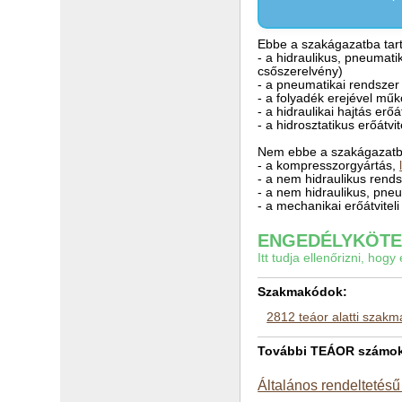
Ebbe a szakágazatba tart
- a hidraulikus, pneumati
csőszerelvény)
- a pneumatikai rendszer
- a folyadék erejével mű
- a hidraulikai hajtás erő
- a hidrosztatikus erőátv
Nem ebbe a szakágazatba
- a kompresszorgyártás,
- a nem hidraulikus rend
- a nem hidraulikus, pne
- a mechanikai erőátvitel
ENGEDÉLYKÖTEL
Itt tudja ellenőrizni, ho
Szakmakódok:
2812 teáor alatti szak
További TEÁOR számok a
Általános rendeltetésű