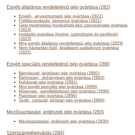
Egyéb általános rendeltetésű gép gyártása (282)
Emelő-, anyagmozgató gép gyártása (2822)
Fűtőberendezés, kemence gyártása (2821)
Gépi meghajtású hordozható kézi szerszámgép gyártása
(2824)
Irodagép gyártása (kivéve: számítógép és perifériái)
(2823)
Mns egyéb általános rendeltetésű gép gyártása (2829)
Nem háztartási hűtő, légállapot-szabályozó gyártása
(2825)
Egyéb speciális rendeltetésű gép gyártása (289)
Bányászati, építőipari gép gyártása (2892)
Élelmiszer-, dohányipari gép gyártása (2893)
Kohászati gép gyártása (2891)
Mns egyéb speciális gép gyártása (2899)
Műanyag-, gumifeldolgozó gép gyártása (2896)
Papíripari gép gyártása (2895)
Textil-, ruházati, bőripari gép gyártása (2894)
Mezőgazdasági, erdészeti gép gyártása (283)
Mezőgazdasági, erdészeti gép gyártása (2830)
Szerszámgépgyártás (284)