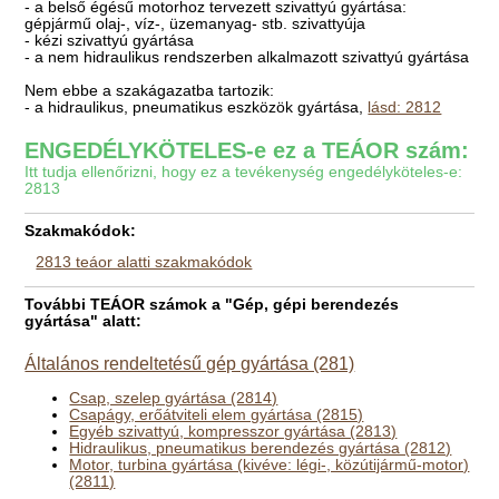
- a belső égésű motorhoz tervezett szivattyú gyártása:
gépjármű olaj-, víz-, üzemanyag- stb. szivattyúja
- kézi szivattyú gyártása
- a nem hidraulikus rendszerben alkalmazott szivattyú gyártása
Nem ebbe a szakágazatba tartozik:
- a hidraulikus, pneumatikus eszközök gyártása,
lásd: 2812
ENGEDÉLYKÖTELES-e ez a TEÁOR szám:
Itt tudja ellenőrizni, hogy ez a tevékenység engedélyköteles-e:
2813
Szakmakódok:
2813 teáor alatti szakmakódok
További TEÁOR számok a "Gép, gépi berendezés
gyártása" alatt:
Általános rendeltetésű gép gyártása (281)
Csap, szelep gyártása (2814)
Csapágy, erőátviteli elem gyártása (2815)
Egyéb szivattyú, kompresszor gyártása (2813)
Hidraulikus, pneumatikus berendezés gyártása (2812)
Motor, turbina gyártása (kivéve: légi-, közútijármű-motor)
(2811)