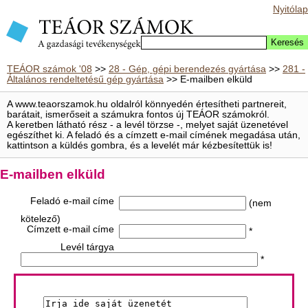
Nyitólap
TEÁOR számok '08
>>
28 - Gép, gépi berendezés gyártása
>>
281 -
Általános rendeltetésű gép gyártása
>> E-mailben elküld
A www.teaorszamok.hu oldalról könnyedén értesítheti partnereit,
barátait, ismerőseit a számukra fontos új TEÁOR számokról.
A keretben látható rész - a levél törzse -, melyet saját üzenetével
egészíthet ki. A feladó és a címzett e-mail címének megadása után,
kattintson a küldés gombra, és a levelét már kézbesítettük is!
E-mailben elküld
Feladó e-mail címe
(nem
kötelező)
Címzett e-mail címe
*
Levél tárgya
*