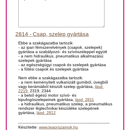
2814 - Csap, szelep gyártása
Ebbe a szakágazatba tartozik:
- az ipari fémszerelvények (csapok, szelepek)
gyártása a szabályozó- és szívószeleppel együtt
- a nem hidraulikus, pneumatikus alkalmazású
szelepek gyártása
- az egészségügyi csapok és szelepek gyártása
- a fűtési csapok és szelepek gyártása
Nem ebbe a szakágazatba tartozik:
- a nem keményített vulkanizált gumiból, üvegből
vagy kerámiából készült szelep gyártása,
lásd:
2219
, 2319, 2344
- a belső égésű motor szívó- és
kipufogószelepeinek gyártása,
lásd: 2811
- a hidraulikus, pneumatikus szelep, a pneumatikus
rendszer légtechnikai készüléke szelepének
gyártása,
lásd: 2812
---------------------------------------------------------------
Készítette:
www.teaorszamok.hu