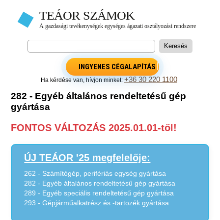
INGYENES CÉGALAPÍTÁS
+36 30 220 1100
Ha kérdése van, hívjon minket:
282 - Egyéb általános rendeltetésű gép
gyártása
FONTOS VÁLTOZÁS 2025.01.01-től!
ÚJ TEÁOR '25 megfelelője:
262 - Számítógép, perifériás egység gyártása
282 - Egyéb általános rendeltetésű gép gyártása
289 - Egyéb speciális rendeltetésű gép gyártása
293 - Gépjárműalkatrész és -tartozék gyártása