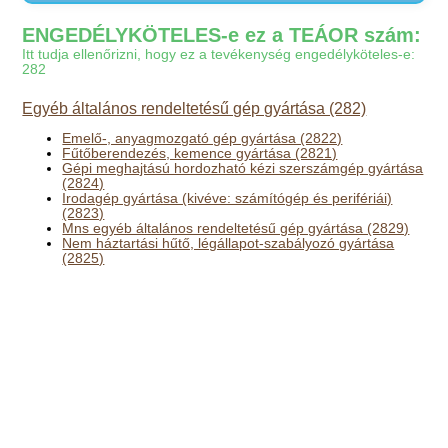
ENGEDÉLYKÖTELES-e ez a TEÁOR szám:
Itt tudja ellenőrizni, hogy ez a tevékenység engedélyköteles-e:
282
Egyéb általános rendeltetésű gép gyártása (282)
Emelő-, anyagmozgató gép gyártása (2822)
Fűtőberendezés, kemence gyártása (2821)
Gépi meghajtású hordozható kézi szerszámgép gyártása
(2824)
Irodagép gyártása (kivéve: számítógép és perifériái)
(2823)
Mns egyéb általános rendeltetésű gép gyártása (2829)
Nem háztartási hűtő, légállapot-szabályozó gyártása
(2825)