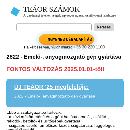
INGYENES CÉGALAPÍTÁS
+36 30 220 1100
Ha kérdése van, hívjon minket:
2822 - Emelő-, anyagmozgató gép gyártása
FONTOS VÁLTOZÁS 2025.01.01-től!
ÚJ TEÁOR '25 megfelelője:
2822 - Emelő-, anyagmozgató gép gyártása
Ebbe a szakágazatba tartozik:
- a kézi működtetésű és a gépi hajtású emelő-, szállító-,
rakodó-, betöltő- és ürítőgépek gyártása:
- csigasor, csörlő, emelőszerkezet, csigatárcsa, függőleges
tengelyű csörlő