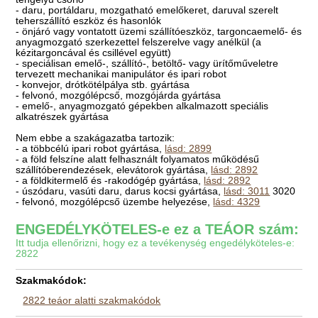
- daru, portáldaru, mozgatható emelőkeret, daruval szerelt
teherszállító eszköz és hasonlók
- önjáró vagy vontatott üzemi szállítóeszköz, targoncaemelő- és
anyagmozgató szerkezettel felszerelve vagy anélkül (a
kézitargoncával és csillével együtt)
- speciálisan emelő-, szállító-, betöltő- vagy ürítőműveletre
tervezett mechanikai manipulátor és ipari robot
- konvejor, drótkötélpálya stb. gyártása
- felvonó, mozgólépcső, mozgójárda gyártása
- emelő-, anyagmozgató gépekben alkalmazott speciális
alkatrészek gyártása
Nem ebbe a szakágazatba tartozik:
- a többcélú ipari robot gyártása,
lásd: 2899
- a föld felszíne alatt felhasznált folyamatos működésű
szállítóberendezések, elevátorok gyártása,
lásd: 2892
- a földkitermelő és -rakodógép gyártása,
lásd: 2892
- úszódaru, vasúti daru, darus kocsi gyártása,
lásd: 3011
3020
- felvonó, mozgólépcső üzembe helyezése,
lásd: 4329
ENGEDÉLYKÖTELES-e ez a TEÁOR szám:
Itt tudja ellenőrizni, hogy ez a tevékenység engedélyköteles-e:
2822
Szakmakódok:
2822 teáor alatti szakmakódok