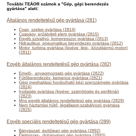
További TEÁOR számok a "Gép, gépi berendezés
gyártása" alatt:
Általános rendeltetésű gép gyártása (281)
Csap, szelep gyártása (2814)
Csapágy, erőátviteli elem gyártása (2815)
Egyéb szivattyú, kompresszor gyártása (2813)
Hidraulikus, pneumatikus berendezés gyártása (2812)
Motor, turbina gyártása (kivéve: légi-, közútijármű-motor)
(2811)
Egyéb általános rendeltetésű gép gyártása (282)
Emelő-, anyagmozgató gép gyártása (2822)
Fűtőberendezés, kemence gyártása (2821)
Gépi meghajtású hordozható kézi szerszámgép gyártása
(2824)
Irodagép gyártása (kivéve: számítógép és perifériái)
(2823)
Mns egyéb általános rendeltetésű gép gyártása (2829)
Nem háztartási hűtő, légállapot-szabályozó gyártása
(2825)
Egyéb speciális rendeltetésű gép gyártása (289)
Bányászati, építőipari gép gyártása (2892)
Élelmiszer-, dohányipari gép gyártása (2893)