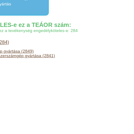
yártás
ES-e ez a TEÁOR szám:
gy ez a tevékenység engedélyköteles-e: 284
284)
 gyártása (2849)
erszámgép gyártása (2841)