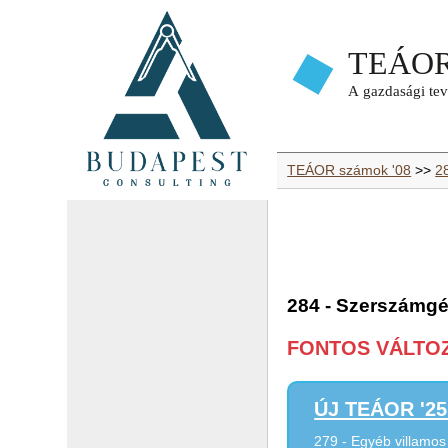
TEÁOR számok '08
>>
2
284 - Szerszámg
FONTOS VÁLTOZÁ
ÚJ TEÁOR '25 
279 - Egyéb villamo