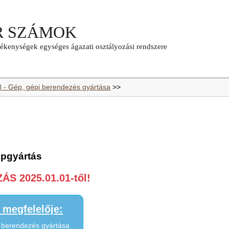
8 - Gép, gépi berendezés gyártása
>>
épgyártás
S 2025.01.01-től!
megfelelője:
s berendezés gyártása