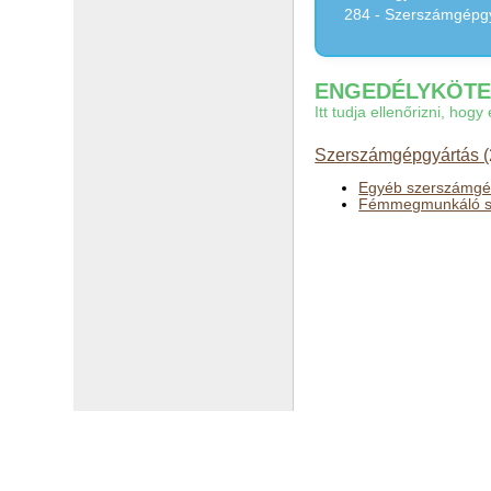
284 - Szerszámgépg
ENGEDÉLYKÖTEL
Itt tudja ellenőrizni, ho
Szerszámgépgyártás (
Egyéb szerszámgép
Fémmegmunkáló sz