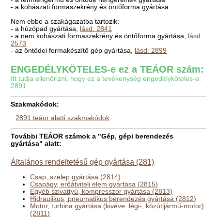
- a kohászati formaszekrény és öntőforma gyártása
Nem ebbe a szakágazatba tartozik:
- a húzópad gyártása,
lásd: 2841
- a nem kohászati formaszekrény és öntőforma gyártása,
lásd:
2573
- az öntödei formakészítő gép gyártása,
lásd: 2899
ENGEDÉLYKÖTELES-e ez a TEÁOR szám:
Itt tudja ellenőrizni, hogy ez a tevékenység engedélyköteles-e:
2891
Szakmakódok:
2891 teáor alatti szakmakódok
További TEÁOR számok a "Gép, gépi berendezés
gyártása" alatt:
Általános rendeltetésű gép gyártása (281)
Csap, szelep gyártása (2814)
Csapágy, erőátviteli elem gyártása (2815)
Egyéb szivattyú, kompresszor gyártása (2813)
Hidraulikus, pneumatikus berendezés gyártása (2812)
Motor, turbina gyártása (kivéve: légi-, közútijármű-motor)
(2811)