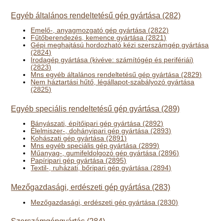
Egyéb általános rendeltetésű gép gyártása (282)
Emelő-, anyagmozgató gép gyártása (2822)
Fűtőberendezés, kemence gyártása (2821)
Gépi meghajtású hordozható kézi szerszámgép gyártása
(2824)
Irodagép gyártása (kivéve: számítógép és perifériái)
(2823)
Mns egyéb általános rendeltetésű gép gyártása (2829)
Nem háztartási hűtő, légállapot-szabályozó gyártása
(2825)
Egyéb speciális rendeltetésű gép gyártása (289)
Bányászati, építőipari gép gyártása (2892)
Élelmiszer-, dohányipari gép gyártása (2893)
Kohászati gép gyártása (2891)
Mns egyéb speciális gép gyártása (2899)
Műanyag-, gumifeldolgozó gép gyártása (2896)
Papíripari gép gyártása (2895)
Textil-, ruházati, bőripari gép gyártása (2894)
Mezőgazdasági, erdészeti gép gyártása (283)
Mezőgazdasági, erdészeti gép gyártása (2830)