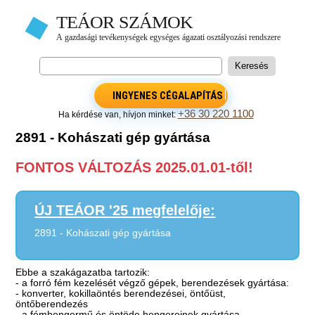
INGYENES CÉGALAPÍTÁS
+36 30 220 1100
Ha kérdése van, hívjon minket:
2891 - Kohászati gép gyártása
FONTOS VÁLTOZÁS 2025.01.01-től!
ÚJ TEÁOR '25 megfelelője:
2891 - Kohászati gép gyártása
Ebbe a szakágazatba tartozik:
- a forró fém kezelését végző gépek, berendezések gyártása:
- konverter, kokillaöntés berendezései, öntőüst,
öntőberendezés
- a fémhengermű és öntöde hengereinek gyártása