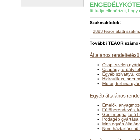
ENGEDÉLYKÖTEL
Itt tudja ellenőrizni, ho
Szakmakódok:
2893 teáor alatti szak
További TEÁOR számok a
Általános rendeltetésű
Csap, szelep gyárt
Csapágy, erőátvite
Egyéb szivattyú, k
Hidraulikus, pneu
Motor, turbina gyár
Egyéb általános rende
Emelő-, anyagmozg
Fűtőberendezés, k
Gépi meghajtású h
Irodagép gyártása 
Mns egyéb általáno
Nem háztartási hűt