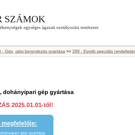
8 - Gép, gépi berendezés gyártása
>>
289 - Egyéb speciális rendelteté
-, dohányipari gép gyártása
S 2025.01.01-től!
megfelelője:
dohányipari gép gyártása