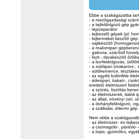
Ebbe a szakágazatba tart
- a mezőgazdasági szárít
- a tejfeldolgozó gép gyá
- tejszeparátor
- tejkezelő gépek (pl. h
- tejterméket készítő gép
- sajtkészítő (homogenizál
- a malomipari gépberen
- gabona, szárított hüvel
- liszt-, darakészítő őrlő
- a borfeldolgozás, üdítő
- a sütőipari (makaróni-,
- sütőkemence, tésztakeve
- az egyéb különféle élel
- édesipari, kakaó-, csok
eredetű élelmiszert feld
- a szűrés, tisztítás bere
- az élelmiszerek, italok
- az állati, növényi zsír,
- a dohányfeldolgozó, cig
- a szállodai, éttermi gép
Nem ebbe a szakágazatba
- az élelmiszer- és tejb
- a csomagoló-, pántoló
- a tojás, gyümölcs, egyé