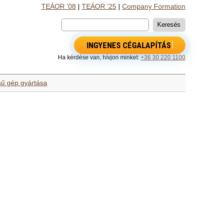
TEÁOR '08
|
TEÁOR '25
|
Company Formation
INGYENES CÉGALAPÍTÁS
Ha kérdése van, hívjon minket:
+36 30 220 1100
sű gép gyártása