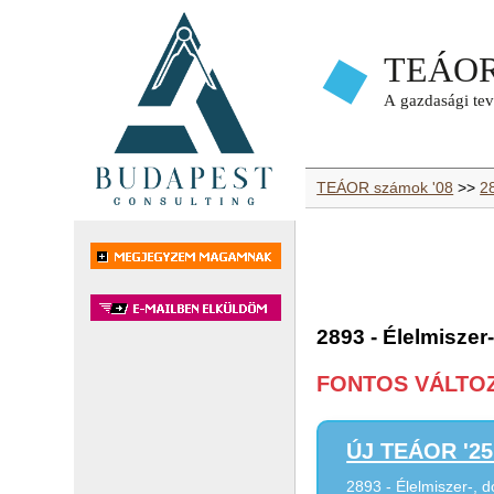
TEÁOR számok '08
>>
2
2893 - Élelmiszer
FONTOS VÁLTOZÁ
ÚJ TEÁOR '25 
2893 - Élelmiszer-, 