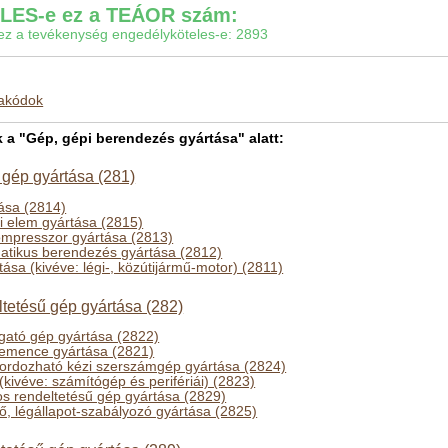
ES-e ez a TEÁOR szám:
gy ez a tevékenység engedélyköteles-e: 2893
makódok
 "Gép, gépi berendezés gyártása" alatt:
 gép gyártása (281)
ása (2814)
li elem gyártása (2815)
ompresszor gyártása (2813)
matikus berendezés gyártása (2812)
tása (kivéve: légi-, közútijármű-motor) (2811)
ltetésű gép gyártása (282)
ató gép gyártása (2822)
emence gyártása (2821)
ordozható kézi szerszámgép gyártása (2824)
(kivéve: számítógép és perifériái) (2823)
s rendeltetésű gép gyártása (2829)
ő, légállapot-szabályozó gyártása (2825)