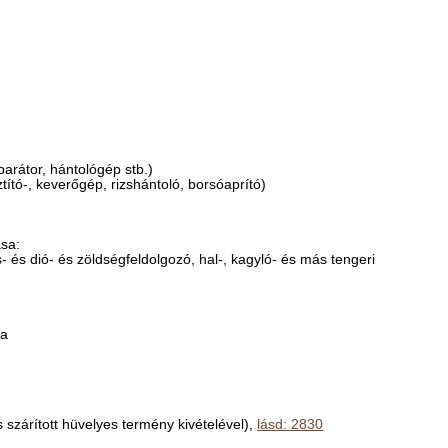
parátor, hántológép stb.)
ztító-, keverőgép, rizshántoló, borsóaprító)
ása:
- és dió- és zöldségfeldolgozó, hal-, kagyló- és más tengeri
sa
 szárított hüvelyes termény kivételével),
lásd: 2830