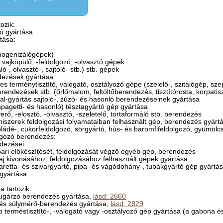
ozik:
ó gyártása
rtása:
omogenizálógépek)
: vajköpülő, -feldolgozó, -olvasztó gépek
ó-, olvasztó-, sajtoló- stb.) stb. gépek
dezések gyártása:
yes terménytisztító, válogató, osztályozó gépe (szelelő-, szitálógép, sze
berendezések stb. (őrlőmalom, feltöltőberendezés, tisztítórosta, korpatis
ital-gyártás sajtoló-, zúzó- és hasonló berendezéseinek gyártása
 spagetti- és hasonló) tésztagyártó gép gyártása
rő, -elosztó, -olvasztó, -szeletelő, tortaformáló stb. berendezés
miszerek feldolgozási folyamataiban felhasznált gép, berendezés gyárt
oládé-, cukorfeldolgozó, sörgyártó, hús- és baromfifeldolgozó, gyümölcs
olgozó berendezés:
ndezései
 ipari előkészítését, feldolgozását végző egyéb gép, berendezés
 olaj kivonásához, feldolgozásához felhasznált gépek gyártása
aretta- és szivargyártó, pipa- és vágódohány-, tubákgyártó gép gyártá
 gyártása
 tartozik:
esugárzó berendezés gyártása,
lásd: 2660
- és súlymérő-berendezés gyártása,
lásd: 2829
b terméstisztító-, -válogató vagy -osztályozó gép gyártása (a gabona és