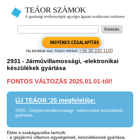
INGYENES CÉGALAPÍTÁS
+36 30 220 1100
Ha kérdése van, hívjon minket:
2931 - Járművillamossági, -elektronikai
készülékek gyártása
FONTOS VÁLTOZÁS 2025.01.01-től!
ÚJ TEÁOR '25 megfelelője:
2931 - Gépjárművillamossági, -elektronikai készülékek
gyártása
Ebbe a szakágazatba tartozik:
- a gépjármű villamos egységeinek, készülékeinek gyártása,