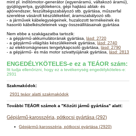
mint pl. indítómotor-generátor (egyenáramú, váltakozó áramú),
gyújtógyertya, gyújtótekercs, gépi hajtású ablak- és
ajtórendszer, feszültségszabályozó stb. gyártása, műszerfal
szerelése vásárolt készülékekkel, áramszabályozó stb.
- a járművek kábelegységeinek, huzalozott termékeinek és
hasonló kábelkészleteinek vagy összeállításainak gyártása
Nem ebbe a szakágazatba tartozik:
- a gépjármű-akkumulátorának gyártása,
lásd: 2720
- a gépjármű-világítás készülékeinek gyártása,
lásd: 2740
- az elektromágneses tengelykapcsoló gyártása,
lásd: 2790
- a gépjármű- és más motor szivattyújának gyártása,
lásd: 2813
ENGEDÉLYKÖTELES-e ez a TEÁOR szám:
Itt tudja ellenőrizni, hogy ez a tevékenység engedélyköteles-e:
2931
Szakmakódok:
2931 teáor alatti szakmakódok
További TEÁOR számok a "Közúti jármű gyártása" alatt:
Gépjármű-karosszéria, pótkocsi gyártása (292)
Gépjármű-karosszéria, pótkocsi gyártása (2920)