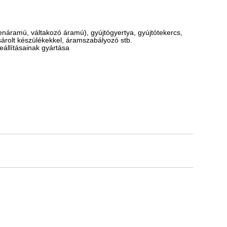
enáramú, váltakozó áramú), gyújtógyertya, gyújtótekercs,
sárolt készülékekkel, áramszabályozó stb.
állításainak gyártása