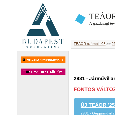
TEÁOR számok '08
>>
2
2931 - Járművilla
FONTOS VÁLTOZÁ
ÚJ TEÁOR '25 
2931 - Gépjárművilla