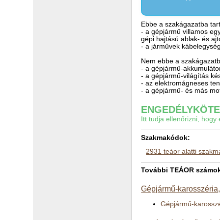
Ebbe a szakágazatba tart
- a gépjármű villamos eg
gépi hajtású ablak- és aj
- a járművek kábelegység
Nem ebbe a szakágazatba
- a gépjármű-akkumuláto
- a gépjármű-világítás k
- az elektromágneses te
- a gépjármű- és más mot
ENGEDÉLYKÖTEL
Itt tudja ellenőrizni, ho
Szakmakódok:
2931 teáor alatti szak
További TEÁOR számok a
Gépjármű-karosszéria,
Gépjármű-karosszér