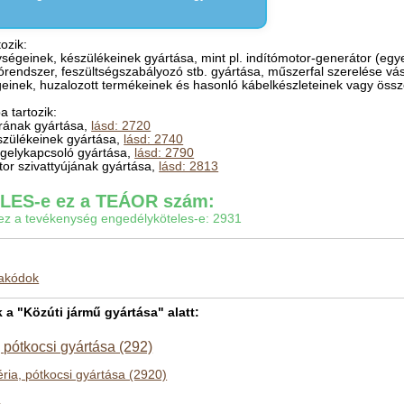
ozik:
ységeinek, készülékeinek gyártása, mint pl. indítómotor-generátor (egy
tórendszer, feszültségszabályozó stb. gyártása, műszerfal szerelése vá
einek, huzalozott termékeinek és hasonló kábelkészleteinek vagy össze
 tartozik:
rának gyártása,
lásd: 2720
észülékeinek gyártása,
lásd: 2740
ngelykapcsoló gyártása,
lásd: 2790
or szivattyújának gyártása,
lásd: 2813
ES-e ez a TEÁOR szám:
gy ez a tevékenység engedélyköteles-e: 2931
makódok
 "Közúti jármű gyártása" alatt:
 pótkocsi gyártása (292)
ia, pótkocsi gyártása (2920)