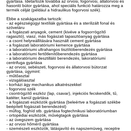
gyártása. Idetartozik továbbá az orvosi, fogorvosi, állatorvosi és
hasonló bútor gyártása, ahol speciális funkció határozza meg a
termék célját (például a hidraulikus fogorvosi szék).
Ebbe a szakágazatba tartozik:
- az egészségügyi textíliák gyártása és a sterilizált fonal és
szövetáru
- a fogászati anyagok, cement (kivéve a fogsorrögzítő
ragasztó), viasz, más fogászati tapasztóanyag gyártása
- a csont helyreállítására használt cement gyártása
- a fogászati laboratóriumi kemence gyártása
- a laboratóriumi ultrahangos tisztítóberendezés gyártása
- a laboratóriumi fertőtlenítőberendezés gyártása
- a laboratóriumi desztilláló berendezés, lakoratóriumi
centrifuga gyártása
- az orvosi, sebészeti, fogorvosi és állatorvosi bútorzat
gyártása, úgymint:
- műtőasztal
- vizsgálóasztal
- korházi ágy mechanikus alkatrészekkel
- fogorvosi szék
- csontrögzítő eszköz (lap, csavar), injekciós fecskendők, tű,
katéter, kanül gyártása
- a fogászati eszközök gyártása (beleértve a fogászati székbe
beépített fogászati berendezést)
- műfog, foghíd stb. gyártása fogtechnikusi laboratóriumban
- ortopédiai eszközök, művégtagok gyártása
- az üvegszem gyártása
- az orvosi hőmérő gyártása
- szemészeti eszközök, látásjavító és napszemüveg, receptre