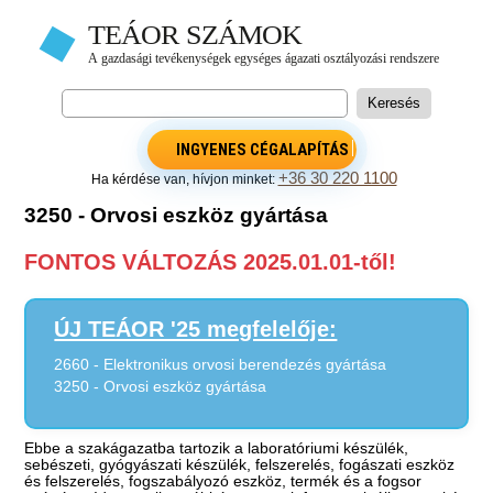
INGYENES CÉGALAPÍTÁS
+36 30 220 1100
Ha kérdése van, hívjon minket:
3250 - Orvosi eszköz gyártása
FONTOS VÁLTOZÁS 2025.01.01-től!
ÚJ TEÁOR '25 megfelelője:
2660 - Elektronikus orvosi berendezés gyártása
3250 - Orvosi eszköz gyártása
Ebbe a szakágazatba tartozik a laboratóriumi készülék,
sebészeti, gyógyászati készülék, felszerelés, fogászati eszköz
és felszerelés, fogszabályozó eszköz, termék és a fogsor