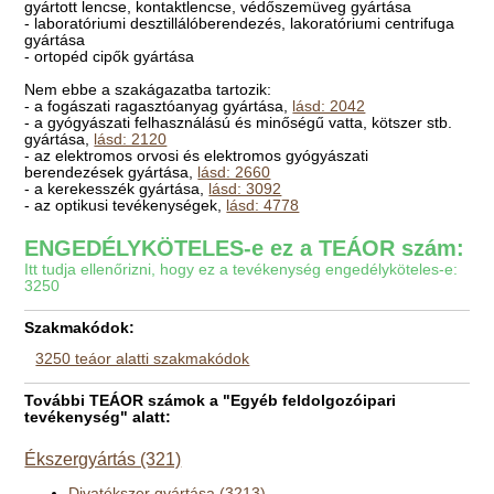
gyártott lencse, kontaktlencse, védőszemüveg gyártása
- laboratóriumi desztillálóberendezés, lakoratóriumi centrifuga
gyártása
- ortopéd cipők gyártása
Nem ebbe a szakágazatba tartozik:
- a fogászati ragasztóanyag gyártása,
lásd: 2042
- a gyógyászati felhasználású és minőségű vatta, kötszer stb.
gyártása,
lásd: 2120
- az elektromos orvosi és elektromos gyógyászati
berendezések gyártása,
lásd: 2660
- a kerekesszék gyártása,
lásd: 3092
- az optikusi tevékenységek,
lásd: 4778
ENGEDÉLYKÖTELES-e ez a TEÁOR szám:
Itt tudja ellenőrizni, hogy ez a tevékenység engedélyköteles-e:
3250
Szakmakódok:
3250 teáor alatti szakmakódok
További TEÁOR számok a "Egyéb feldolgozóipari
tevékenység" alatt:
Ékszergyártás (321)
Divatékszer gyártása (3213)