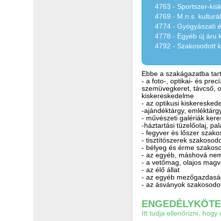
4763 - Sportszer-ki
4769 - M.n.s. kulturá
4774 - Gyógyászati é
4778 - Egyéb új áru
4792 - Szakosodott 
Ebbe a szakágazatba tart
- a foto-, optikai- és pr
szemüvegkeret, távcső, op
kiskereskedelme
- az optikusi kiskereske
-ajándéktárgy, emléktárg
- művészeti galériák ke
-háztartási tüzelőolaj, p
- fegyver és lőszer szak
- tisztítószerek szakosod
- bélyeg és érme szakoso
- az egyéb, máshová nem
- a vetőmag, olajos mag
- az élő állat
- az egyéb mezőgazdasá
- az ásványok szakosodo
ENGEDÉLYKÖTEL
Itt tudja ellenőrizni, ho