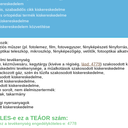
skereskedelem
lis, szabadidős cikk kiskereskedelme
s ortopédiai termék kiskereskedelme
 kiskereskedelme
kiskereskedelem közvetítése
ozik:
ecíziós műszer (pl. fotolemez, film, fotovegyszer, fényképészeti fényfo
tikai teleszkóp, mikroszkóp, fényképezőgép, vetítők, fotooptikai alka
delmi tevékenység
y, kézművesáru, kegytárgy (kivéve a régiség,
lásd: 4779
) szakosodott 
reskedelmi tevékenysége, a műalkotások szakosodott kiskereskedelme
alackozott gáz, szén és tűzifa szakosodott kiskereskedelme,
osodott kiskereskedelme,
ott kiskereskedelme,
dott kiskereskedelme,
 sorolt, nem élelmiszertermék:
vak, takarmány
gi nyersanyagok
tt kiskereskedelme
ES-e ez a TEÁOR szám:
gy ez a tevékenység engedélyköteles-e: 4778