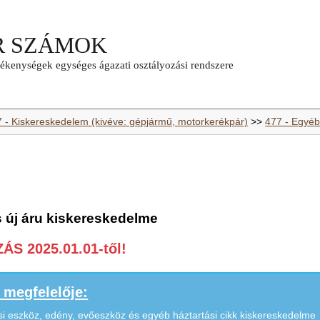
7 - Kiskereskedelem (kivéve: gépjármű, motorkerékpár)
>>
477 - Egyéb
 új áru kiskereskedelme
S 2025.01.01-től!
megfelelője:
tási eszköz, edény, evőeszköz és egyéb háztartási cikk kiskereskedelme