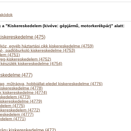
makódok
 "Kiskereskedelem (kivéve: gépjármű, motorkerékpár)" alatt:
 kiskereskedelme (475)
szköz, egyéb háztartási cikk kiskereskedelme (4759)
al-, padlóburkoló kiskereskedelme (4753)
elem (4751)
üveg-kiskereskedelem (4752)
i készülék kiskereskedelme (4754)
eskedelme (477)
g, műtrágya, hobbiállat-eledel kiskereskedelme (4776)
kiskereskedelme (4778)
k kiskereskedelme (4774)
skedelem (4773)
 kiskereskedelme (4779)
kedelem (4775)
iskereskedelem (4772)
ereskedelem (4777)
edelem (4771)
nyáru kiskereskedelme (472)