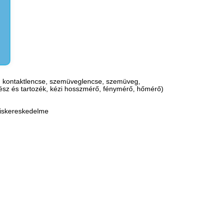
rrás, kontaktlencse, szemüveglencse, szemüveg,
trész és tartozék, kézi hosszmérő, fénymérő, hőmérő)
kiskereskedelme