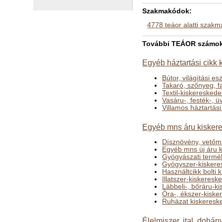
Szakmakódok:
4778 teáor alatti szak
További TEÁOR számok a
Egyéb háztartási cikk
Bútor, világítási e
Takaró, szőnyeg, f
Textil-kiskeresked
Vasáru-, festék-, 
Villamos háztartás
Egyéb mns áru kisker
Dísznövény, vetőma
Egyéb mns új áru 
Gyógyászati termé
Gyógyszer-kiskere
Használtcikk bolti
Illatszer-kiskeres
Lábbeli-, bőráru-k
Óra-, ékszer-kisk
Ruházat kiskeresk
Élelmiszer, ital, dohá