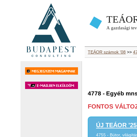
TEÁOR számok '08
>>
4
4778 - Egyéb mns
FONTOS VÁLTOZÁ
ÚJ TEÁOR '25 
4755 - Bútor, világí