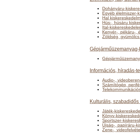
Dohányáru-kiskere
Egyéb élelmiszer-
Hal kiskereskedel
Hús-, húsáru kisk
Ital-kiskereskedel
Kenyér-, pékáru-,
Zöldség, gyümölcs
Gépjárműüzemanyag-k
Gépjárműüzemanya
Információs, híradás-t
Audio-, videobere
Számítógép, perifé
Telekommunikációs
Kulturális, szabadidős
Játék-kiskeresked
Könyv-kiskeresked
Sportszer-kiskere
Újság-, papíráru-k
Zene-, videofelvét